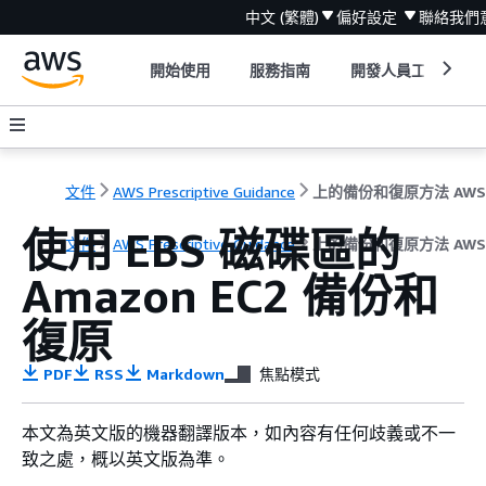
中文 (繁體)
偏好設定
聯絡我們
開始使用
服務指南
開發人員工具
文件
AWS Prescriptive Guidance
上的備份和復原方法 AWS
使用 EBS 磁碟區的
文件
AWS Prescriptive Guidance
上的備份和復原方法 AWS
Amazon EC2 備份和
復原
PDF
RSS
Markdown
焦點模式
本文為英文版的機器翻譯版本，如內容有任何歧義或不一
致之處，概以英文版為準。