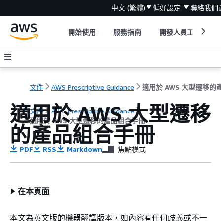
中文 (繁體)
偏好設定
聯絡我們
開始使用
服務指南
開發人員工具
文件
AWS Prescriptive Guidance
適用於 AWS 大型遷移
文件
AWS Prescriptive Guidance
適用於 AWS 大型遷移的產品組合手冊
的產品組合手冊
PDF
RSS
Markdown
焦點模式
在本頁面
本文為英文版的機器翻譯版本，如內容有任何歧義或不一