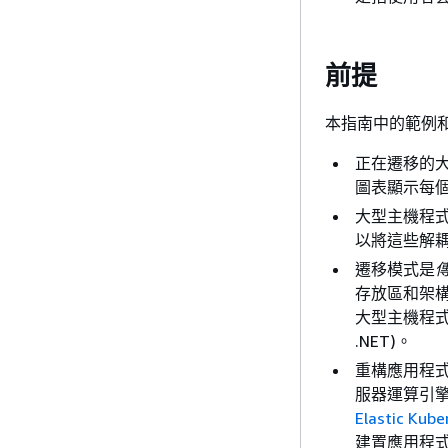
前提
本指南中的範例
正在遷移的
圖表顯示每
大型主機程式和
以將這些解
遷移模式是
存放區和架
大型主機程式設
.NET)。
重構應用程式
服器運算引
Elastic Kube
建置應用程