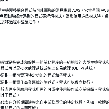
主機遷移耦合程式時可能面臨的常見挑戰 AWS。它會呈現 AWS
與客戶互動時經常遇到的程式碼解耦模式。當您使用這些模式時，
在遷移過程中繼續運作。
用程式
是指完成和促進一組業務程序的一組相關的大型主機程式
程式可以是批次處理系統或線上交易處理 (OLTP) 系統。
件
是指一組可實現特定功能的程式和子程式。
式
是指一組實作商業邏輯的陳述式。程式可以獨立執行。
用於處理多個應用程式所需的可重複使用操作或商業邏輯。程式
叫其子程式。
指代表在分析期間建模之自主業務單位的特定球體。例如，軟體
套用該程式的主題區域。