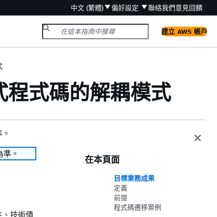
中文 (繁體)
偏好設定
聯絡我們
意見回饋
建立 AWS 帳戶
式
式程式碼的解耦模式
式
準。
為準。
在本頁面
目標業務成果
定義
前提
程式碼遷移案例
性、技術債