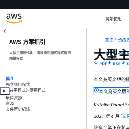
開始使用
文件
AWS P
AWS 方案指引
大型
文件
AWS P
大型主機現代化：遷移應用程式程式碼的
解耦模式
PDF
RSS
M
簡介
本文為英文版的
獨立應用程式
共用程式的應用程式
本文為英文版
最佳實務
資源
Krithika Palani
文件歷史紀錄
2021 年 4 月
(
文
許多企業正在將