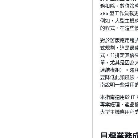
務扣除、數位策
x86 型工作負
例如，大型主機
的程式。在這些
對於舊版應用程式，A
式規劃，這是最
式，並排定其優先
單，尤其是因為大
連結模組）。遷
要降低此類風險
南說明一些常用
本指南適用於 I
專案經理、產品擁
大型主機應用程
目標業務