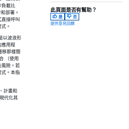
作負載比
此頁面是否有幫助？
發和部署。
是
否
式直接呼叫
提供意見回饋
程式。
遷移是以波浪形
的應用程
遷移那樣簡
合 （使用
些風險。若
程式。本指
、計畫和
和現代化其