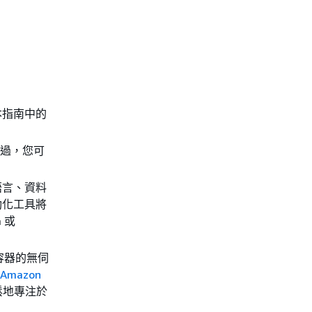
本指南中的
不過，您可
語言、資料
動化工具將
 或
是容器的無伺
Amazon
輕鬆地專注於