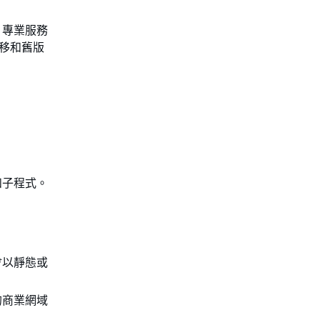
 專業服務
遷移和舊版
和子程式。
會以靜態或
的商業網域