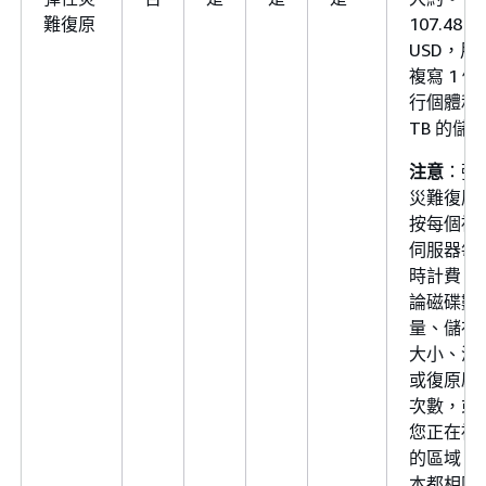
難復原
107.48
USD，用
複寫 1 個
行個體和 
TB 的儲
注意
：彈
災難復原
按每個複
伺服器每
時計費。
論磁碟數
量、儲存
大小、演
或復原啟
次數，或
您正在複
的區域，
本都相同