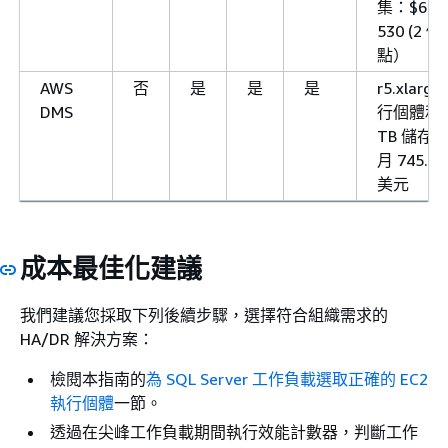
集：$61
530 (2 
點）
AWS
否
是
是
是
r5.xlarge
DMS
行個體和 
TB 儲存
月 745.38
美元
成本最佳化建議
我們建議您採取下列後續步驟，選擇符合組織需求的
HA/DR 解決方案：
檢閱本指南的
為 SQL Server 工作負載選取正確的 EC2
執行個體
一節。
透過在尖峰工作負載期間執行效能計數器，判斷工作