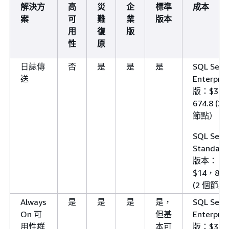
解決方
高
災
企
標準
成本
案
可
難
業
版本
用
復
版
性
原
日誌傳
否
是
是
是
SQL Serv
送
Enterpris
版：$32
674.8 (2 
節點）
SQL Serv
Standard
版本：
$14，804
(2 個節點
Always
是
是
是
是，
SQL Serv
On 可
但基
Enterpris
用性群
本可
版：$32