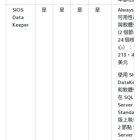
SIOS
是
是
是
是
Always O
Data
可用性群
Keeper
與軟體保
(2 個節點
24 個核
心）：
213，480
美元
使用 SIOS
DataKeep
和軟體保
在 SQL
Server
Standard
版上執行
2 節點 SQ
Server 叢