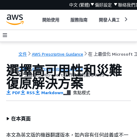
中文 (繁體)
偏好設定
聯絡我們
開始使用
服務指南
開發人員工具
文件
AWS Prescriptive Guidance
選擇高可用性和災難
文件
AWS Prescriptive Guidance
在 上最佳化 Microsoft 工作負載的成本 AWS
復原解決方案
PDF
RSS
Markdown
焦點模式
在本頁面
本文為英文版的機器翻譯版本，如內容有任何歧義或不一