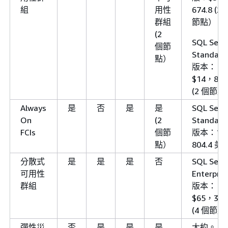
組
用性
674.8 (2 
群組
節點）
(2
SQL Serv
個節
Standard
點）
版本：
$14，804
(2 個節點
Always
是
否
是
是
SQL Serv
On
(2
Standard
FCIs
個節
版本：14
點）
804.4 美
分散式
是
是
是
否
SQL Serv
可用性
Enterpris
群組
版本：
$65，349
(4 個節點
彈性災
否
是
是
是
大約。 每