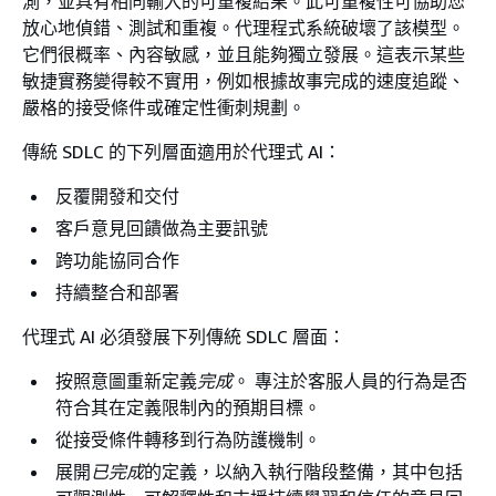
測，並具有相同輸入的可重複結果。此可重複性可協助您
放心地偵錯、測試和重複。代理程式系統破壞了該模型。
它們很概率、內容敏感，並且能夠獨立發展。這表示某些
敏捷實務變得較不實用，例如根據故事完成的速度追蹤、
嚴格的接受條件或確定性衝刺規劃。
傳統 SDLC 的下列層面適用於代理式 AI：
反覆開發和交付
客戶意見回饋做為主要訊號
跨功能協同合作
持續整合和部署
代理式 AI 必須發展下列傳統 SDLC 層面：
按照意圖重新定義
完成
。
專注於客服人員的行為是否
符合其在定義限制內的預期目標。
從接受條件轉移到行為防護機制。
展開
已完成
的定義，以納入執行階段整備，其中包括