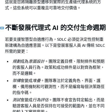
這就是您將隔離原型遷移到實際的生產級代理系統的方
式，這些系統可以重複且可靠地交付價值。
不斷發展代理式 AI 的交付生命週期
若要支援智慧型自適應行為，SDLC 必須從決定性控制重
新建構為自適應意圖。以下是發展客服人員 AI 傳統 SDLC
所需的變更：
規劃
成為
意圖設計
。團隊定義目標、限制條件和預期
的客服人員行為。政策和成功條件是以對齊為框架，
而不是邏輯。
架構
會變成
堆疊
。團隊專注於定義角色、界面、護
欄、備用機制和可觀測性，而不是編寫每個決策路徑
的指令碼。
測試
會變成
行為評估
。團隊不會宣告特定輸出，而是
驗證客服人員是否保持在可接受的範圍內，並在不同
的輸入下實現意圖。