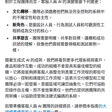
對於工程團隊而言，客服人員 AI 的演變需要下列變更：
文化轉移
– 團隊必須適應他們無法完全控制的系統中
的不確定性和自主性。
新角色
– 意圖設計人員、行為測試人員和可觀測性工
程師成為交付的核心。
共享語言
– 團隊需要明確、共享對目標、護欄和成功
訊號的理解，就像他們曾經需要規格和測試案例一
樣。
隨著生成式 AI 的成熟，我們將看到更多代理系統與客戶、
產品和操作互動。成功的組織不會是具有最佳模型的組
織。它將是能夠將客服人員整合到真實工作流程的那些可
以放心、控制和速度的工作流程。這表示交付模型和工程
團隊必須一起發展。意圖區域可讓您抽象化。它們可協助
您操作自主權，而不會放棄責任。他們也提供跨團隊的共
用架構，以協助控管無法硬式編碼的系統。
如需準備客服人員 AI 團隊的詳細資訊，請參閱本指南
的大
規模準備客服人員 AI 業務
一節。