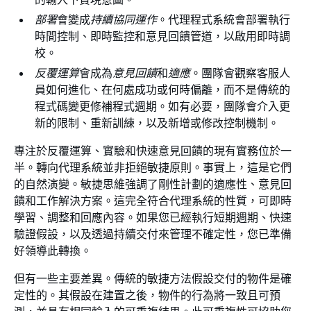
部署
會變成
持續協同運作
。代理程式系統會部署執行
時間控制、即時監控和意見回饋管道，以啟用即時調
校。
反覆運算
會成為
意見回饋
和
適應
。團隊會觀察客服人
員如何進化、在何處成功或何時偏離，而不是傳統的
程式碼變更修補程式週期。如有必要，團隊會介入更
新的限制、重新訓練，以及新增或修改控制機制。
專注於反覆運算、實驗和快速意見回饋的現有實務位於一
半。轉向代理系統並非拒絕敏捷原則。事實上，這是它們
的自然演變。敏捷思維強調了剛性計劃的適應性、意見回
饋和工作解決方案。這完全符合代理系統的性質，可即時
學習、調整和回應內容。如果您已經執行短期週期、快速
驗證假設，以及透過持續交付來管理不確定性，您已準備
好領導此轉換。
但有一些主要差異。傳統的敏捷方法假設交付的物件是確
定性的。其假設在建置之後，物件的行為將一致且可預