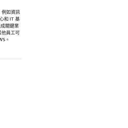
法，例如資訊
心和 IT 基
達成關鍵業
其他員工可
WS。