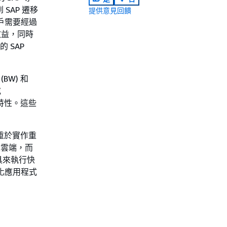
SAP 遷移
提供意見回饋
客戶需要經過
效益，同時
的 SAP
 (BW) 和
或
定特性。這些
重於實作重
至雲端，而
具來執行快
化應用程式