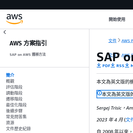
開始使用
文件
AWS P
AWS 方案指引
SAP 
文件
AWS P
SAP on AWS 遷移方法
PDF
RSS
M
簡介
概觀
本文為英文版的
評估階段
調動階段
本文為英文版
遷移階段
最佳化階段
Sergej Trisic，A
後續步驟
常見問答集
2023 年 4 月
(
文
資源
文件歷史紀錄
自 2008 年以來，