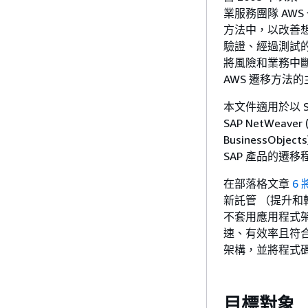
業服務團隊 AWS
方法中，以改善想要
驗證、經過測試的
將風險和業務中斷降至
AWS 遷移方法
本文件適用於以 SAP B
SAP NetWeave
BusinessO
SAP 產品的遷
在部落格文章
6
新託管 （提升和
不套用應用程式
速、有效率且符合
架構，並將程式
目標對象