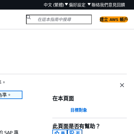
中文 (繁體)
偏好設定
聯絡我們
意見回饋
建立 AWS 帳戶
準。
為準。
在本頁面
目標對象
此頁面是否有幫助？
 SAP 專
是
否