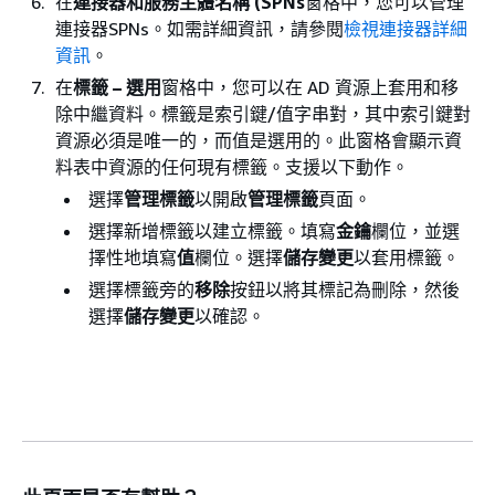
在
連接器和服務主體名稱 (SPNs
窗格中，您可以管理
連接器SPNs。如需詳細資訊，請參閱
檢視連接器詳細
資訊
。
在
標籤 – 選用
窗格中，您可以在 AD 資源上套用和移
除中繼資料。標籤是索引鍵/值字串對，其中索引鍵對
資源必須是唯一的，而值是選用的。此窗格會顯示資
料表中資源的任何現有標籤。支援以下動作。
選擇
管理標籤
以開啟
管理標籤
頁面。
選擇新增標籤以建立標籤。填寫
金鑰
欄位，並選
擇性地填寫
值
欄位。選擇
儲存變更
以套用標籤。
選擇標籤旁的
移除
按鈕以將其標記為刪除，然後
選擇
儲存變更
以確認。