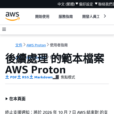
中文 (繁體)
偏好設定
聯絡我們
開始使用
服務指南
開發人員工具
文件
AWS Proton
使用者指南
後續處理 的範本檔案
文件
AWS Proton
使用者指南
AWS Proton
PDF
RSS
Markdown
焦點模式
在本頁面
終止支援通知：將於 2026 年 10 月 7 日 AWS 結束對 的支