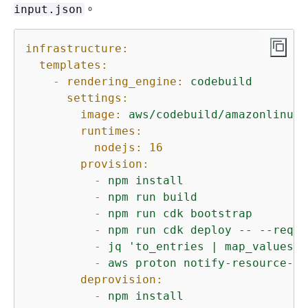
。
input.json
infrastructure:
templates:
-
rendering_engine:
codebuild
settings:
image:
aws/codebuild/amazonlinux2
runtimes:
nodejs:
16
provision:
-
npm
install
-
npm
run
build
-
npm
run
cdk
bootstrap
-
npm
run
cdk
deploy
--
--requi
-
jq
'to_entries | map_values(.
-
aws
proton
notify-resource-de
deprovision:
-
npm
install