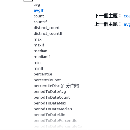
avg
avgIf
下一個主題：
co
count
countIf
上一個主題：
av
distinct_count
distinct_countIf
max
maxIf
median
medianIf
min
minIf
percentile
percentileCont
percentileDisc (百分位數)
periodToDateAvg
periodToDateCount
periodToDateMax
periodToDateMedian
periodToDateMin
periodToDatePercentile
periodToDatePercentileCo