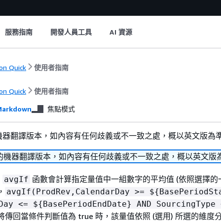
服務指南
開發人員工具
AI 資源
n Quick
使用者指南
n Quick
使用者指南
arkdown
焦點模式
機器翻譯版本，如內容有任何歧義或不一致之處，概以英文版為
的機器翻譯版本，如內容有任何歧義或不一致之處，概以英文版
，
函數會計算指定量值中一組數字的平均值 (依照選擇的
avgIf
，
avgIf(ProdRev,CalendarDay >= $
{
BasePeriodSt
Day <= $
{
BasePeriodEndDate} AND SourcingType 
將傳回當條件判斷值為 true 時，該量值依照 (選用) 所選的維度