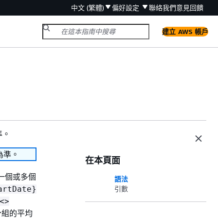
中文 (繁體)
偏好設定
聯絡我們
意見回饋
建立 AWS 帳戶
準。
為準。
在本頁面
一個或多個
語法
artDate}
引數
<>
分組的平均