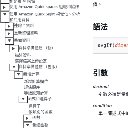
和部署 AI 助理
值。
使用 Amazon Quick spaces 組織和協作
使用 Amazon Quick Sight 視覺化、分析
和共用資料
語法
連線至資料
重新整理資料
準備資料
avgIf(
dime
資料準備體驗 （新）
描述資料
選擇檔案上傳設定
資料準備體驗 （舊版）
引數
新增計算
新增計算欄位
decimal
評估順序
等級感知計算
引數必須是量
函式和運算子
condition
運算子
依類別的函數
單一陳述式中
函數
彙總函數