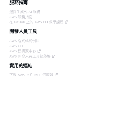
服務指南
選擇生成式 AI 服務
AWS 服務指南
在 GitHub 上的 AWS CLI 教學課程
開發人員工具
AWS 程式碼範例庫
AWS CLI
AWS 建構家中心
AWS 開發人員工具部落格
實用的連結
下載 AWS 文件 MCP 伺服器
登入 AWS Console
AWS re:Post
隱私權
網站條款
Cookie 偏好設定
©
2026, Amazon Web Services, Inc.或其附屬公司。保留
中文 (繁體)
所有權利。