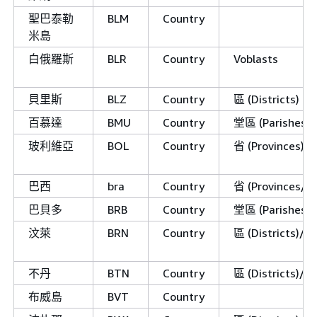
聖巴泰勒
BLM
Country
米島
白俄羅斯
BLR
Country
Voblasts
貝里斯
BLZ
Country
區 (Districts)
百慕達
BMU
Country
堂區 (Parishes)
玻利維亞
BOL
Country
省 (Provinces)/P
巴西
bra
Country
省 (Provinces/州
巴貝多
BRB
Country
堂區 (Parishes)
汶萊
BRN
Country
區 (Districts)/D
不丹
BTN
Country
區 (Districts)/
布威島
BVT
Country