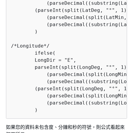
            (parseDecimal((substring(LatS
        (parseInt(split(LatDeg, "°", 1)) +
            (parseDecimal(split(LatMin, "
            (parseDecimal((substring(LatS
        )

/*Longitude*/

        ifelse(

        LongDir = "E",

        parseInt(split(LongDeg, "°", 1)) +
            (parseDecimal(split(LongMin, 
            (parseDecimal((substring(Long
        (parseInt(split(LongDeg, "°", 1)) 
            (parseDecimal(split(LongMin, 
            (parseDecimal((substring(Long
        )
如果您的資料未包含度、分鐘和秒的符號，則公式看起來