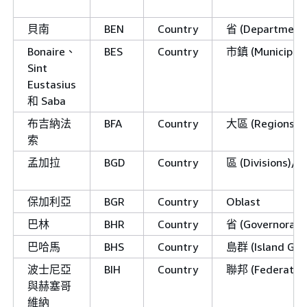
貝南
BEN
Country
省 (Department
Bonaire、
BES
Country
市鎮 (Municipalit
Sint
Eustasius
和 Saba
布吉納法
BFA
Country
大區 (Regions)
索
孟加拉
BGD
Country
區 (Divisions)/B
保加利亞
BGR
Country
Oblast
巴林
BHR
Country
省 (Governorate
巴哈馬
BHS
Country
島群 (Island Gro
波士尼亞
BIH
Country
聯邦 (Federatio
與赫塞哥
維納