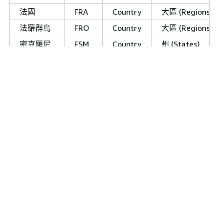
法國
FRA
Country
大區 (Regions)
法羅群島
FRO
Country
大區 (Regions)/S
密克羅尼
FSM
Country
州 (States)
西亞
加彭
GAB
Country
省 (Provinces)
英國
GBR
Country
國家 (Nations)
喬治亞
GEO
Country
大區/Mkhare
迦納
GHA
Country
大區 (Regions)
直布羅陀
GIB
Country
幾內亞
GIN
Country
大區 (Regions)
瓜地洛普
GLP
Country
Arrondissement
甘比亞
GMB
Country
大區 (Regions)