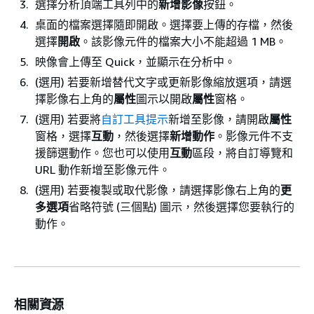
選擇分析頂端工具列中的
新增影像
按鈕。
桌面的檔案選擇隨即開啟。選擇要上傳的存檔，然後
選擇
開啟
。該影像元件的檔案大小不能超過 1 MB。
映像會上傳至 Quick，並顯示在分析中。
(選用) 若要新增替代文字或更新影像縮放選項，請選
擇影像右上角的
屬性
圖示以開啟
屬性
窗格。
(選用) 若要將
自訂工具提示
新增至影像，請開啟
屬性
窗格，選擇
互動
，然後選擇
新增動作
。影像元件不支
援篩選動作。您也可以使用
互動
區段，將自訂導覽和
URL 動作新增至影像元件。
(選用) 若要複製或取代影像，請選擇影像右上角的
更
多選項
省略符號 (三個點) 圖示，然後選擇您要執行的
動作。
相關資源