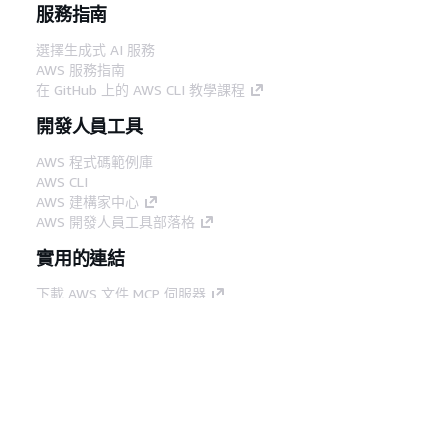
服務指南
選擇生成式 AI 服務
AWS 服務指南
在 GitHub 上的 AWS CLI 教學課程
開發人員工具
AWS 程式碼範例庫
AWS CLI
AWS 建構家中心
AWS 開發人員工具部落格
實用的連結
下載 AWS 文件 MCP 伺服器
登入 AWS Console
AWS re:Post
隱私權
網站條款
Cookie 偏好設定
©
2026, Amazon Web Services, Inc.或其附屬公司。保留
中文 (繁體)
所有權利。