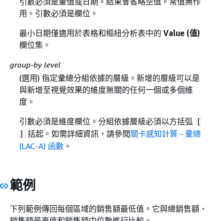
引數必須是量值或日期。結果會省略空值。常值無作
用。引數必須是欄位。
最小日期僅適用於表格和樞紐分析表中的
Value (值)
欄位集。
group-by level
(選用) 指定彙總分組依據的層級。新增的層級可以是
與新增至視覺效果的維度無關的任何一個或多個維
度。
引數必須是維度欄位。分組依據層級必須以方括弧
[
括起。如需詳細資訊，請參閱
關卡感知計算 - 彙總
]
(LAC-A) 函數
。
範例
下列範例傳回每個區域的銷售額最低值。它與總銷售額、
銷售額最高值和銷售額中位數進行比較。