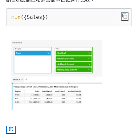
min
(
{
Sales})