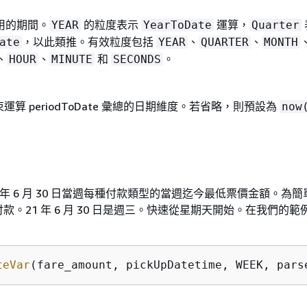
用的期間。
的粒度表示
運算，
YEAR
YearToDate
Quarter
，以此類推。有效粒度包括
、
、
ate
YEAR
QUARTER
MONTH
、
、
和
。
HOUR
MINUTE
SECONDS
束運算 periodToDate 彙總的日期維度。若省略，則預設為
now
1 年 6 月 30 日當週每種付款類型的當週迄今最低票價金額。為
。21 年 6 月 30 日是週三。快速從星期天開始。在我們的範例
teVar
(fare_amount, pickUpDatetime, WEEK, pars