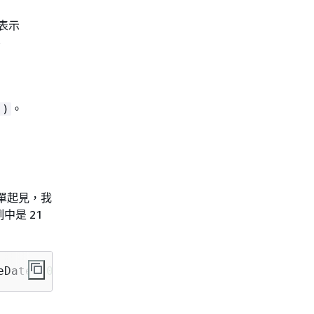
表示
、
。
()
簡單起見，我
中是 21
eDate(
"06-30-2021"
, 
"MM-dd-yyyy"
))