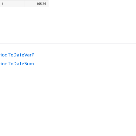
riodToDateVarP
riodToDateSum