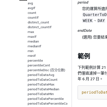
period
avg
avgIf
您的運算所適
count
QuarterToD
countIf
、
WEEK
DAY
distinct_count
distinct_countIf
endDate
max
maxIf
(選用) 您要結
median
medianIf
min
範例
minIf
percentile
percentileCont
下列範例計算 2
percentileDisc (百分位數)
們僅過濾掉一筆付款
periodToDateAvg
年 6 月 27 日。
periodToDateCount
periodToDateMax
periodToDateMedian
periodToDa
periodToDateMin
periodToDatePercentile
periodToDatePercentileCo