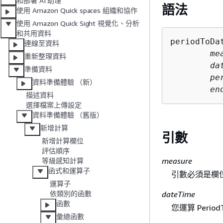
和部署 AI 助理
語法
使用 Amazon Quick spaces 組織和協作
使用 Amazon Quick Sight 視覺化、分析
和共用資料
periodToDa
連線至資料
	measure, 

重新整理資料
	dateTime, 

準備資料
	period, 

資料準備體驗 （新）
	e
描述資料
選擇檔案上傳設定
資料準備體驗 （舊版）
新增計算
引數
新增計算欄位
評估順序
measure
等級感知計算
函式和運算子
引數必須是欄
運算子
dateTime
依類別的函數
函數
您運算 Peri
彙總函數