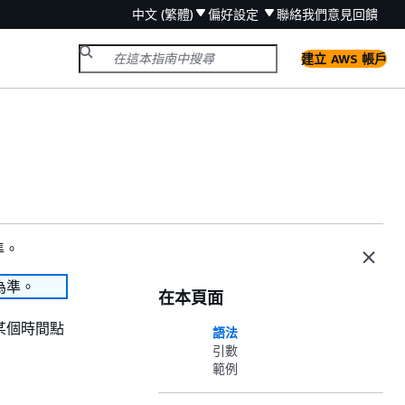
中文 (繁體)
偏好設定
聯絡我們
意見回饋
建立 AWS 帳戶
準。
為準。
在本頁面
某個時間點
語法
引數
範例