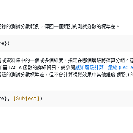
記錄的測試分數範例，傳回一個類別的測試分數的標準差。
re})
視或資料集中的一個或多個維度，指定在哪個層級將運算分組。
。如需 LAC-A 函數的詳細資訊，請參閱
感知層級計算 - 彙總 (LAC-A
級的測試分數標準差，但不會計算視覺效果中其他維度 (類別) 
re}, 
[Subject]
)