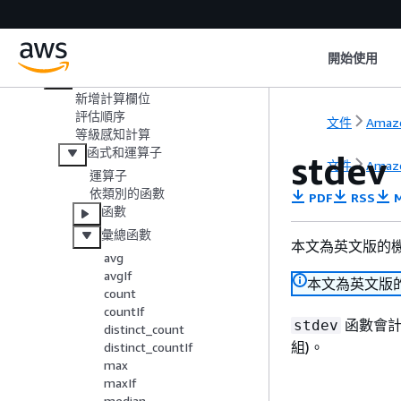
描述資料
選擇檔案上傳設定
資料準備體驗 （舊版）
開始使用
新增計算
新增計算欄位
評估順序
文件
Amazo
等級感知計算
函式和運算子
stdev
文件
Amazo
運算子
依類別的函數
PDF
RSS
M
函數
彙總函數
本文為英文版的
avg
avgIf
本文為英文版
count
countIf
函數會計
stdev
distinct_count
組)。
distinct_countIf
max
maxIf
median