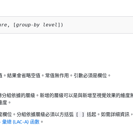
ure
, [
group-by level
])
值。結果會省略空值。常值無作用。引數必須是欄位。
定彙總分組依據的層級。新增的層級可以是與新增至視覺效果的維度
維度。
度欄位。分組依據層級必須以方括弧
括起。如需詳細資訊
[ ]
彙總 (LAC-A) 函數
。