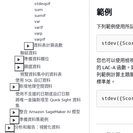
stdevpIf
sum
範例
sumIf
var
下列範例使用所
varIf
varp
varpIf
stdev(
{
Sco
資料表計算函數
聯結資料
準備資料欄位
您也可以使用檢
篩選資料
的 LAC-A 函數
列範例計算主題層
預覽資料集中的資料表
使用 SQL 自訂資料
標準差。
新增地理空間資料
使用不支援的日期或自訂日期
stdev(
{
Sco
將唯一金鑰新增至 Quick Sight 資料
集
整合 Amazon SageMaker AI 模型
準備資料集範例
分析和報告：視覺化資料