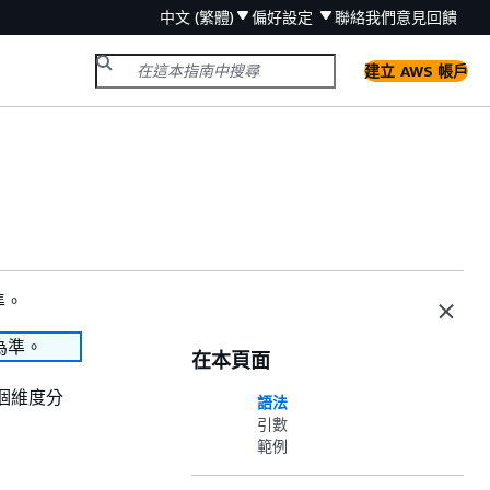
中文 (繁體)
偏好設定
聯絡我們
意見回饋
建立 AWS 帳戶
準。
為準。
在本頁面
個維度分
語法
引數
範例