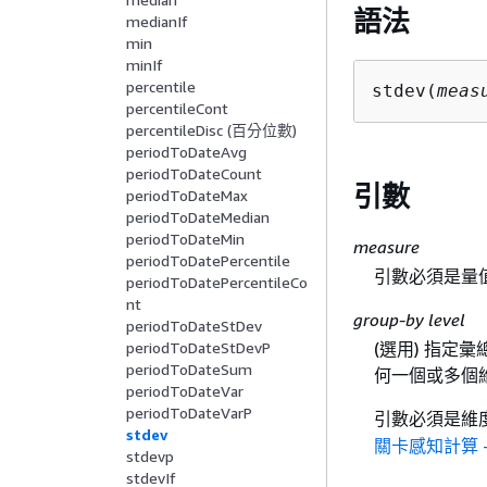
語法
medianIf
min
minIf
percentile
stdev(
meas
percentileCont
percentileDisc (百分位數)
periodToDateAvg
periodToDateCount
引數
periodToDateMax
periodToDateMedian
periodToDateMin
measure
periodToDatePercentile
引數必須是量
periodToDatePercentileCo
nt
group-by level
periodToDateStDev
periodToDateStDevP
(選用) 指
periodToDateSum
何一個或多個
periodToDateVar
periodToDateVarP
引數必須是維
stdev
關卡感知計算 - 
stdevp
stdevIf