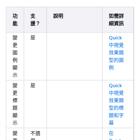
功
支
說明
如需詳
能
援？
細資訊
變
是
Quick
更
中視覺
圖
效果類
例
型的圖
顯
例
示
變
是
Quick
更
中視覺
標
效果類
題
型的標
顯
題和字
示
幕
變
不適
在