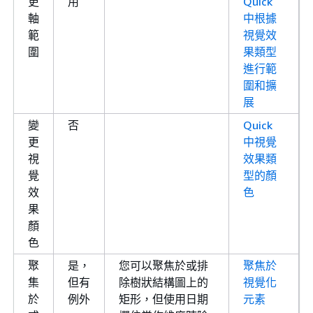
更
用
Quick
軸
中根據
範
視覺效
圍
果類型
進行範
圍和擴
展
變
否
Quick
更
中視覺
視
效果類
覺
型的顏
效
色
果
顏
色
聚
是，
您可以聚焦於或排
聚焦於
集
但有
除樹狀結構圖上的
視覺化
於
例外
矩形，但使用日期
元素