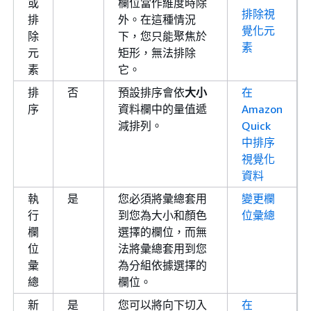
或
欄位當作維度時除
排除視
排
外。在這種情況
覺化元
除
下，您只能聚焦於
素
元
矩形，無法排除
素
它。
排
否
預設排序會依
大小
在
序
資料欄中的量值遞
Amazon
減排列。
Quick
中排序
視覺化
資料
執
是
您必須將彙總套用
變更欄
行
到您為大小和顏色
位彙總
欄
選擇的欄位，而無
位
法將彙總套用到您
彙
為分組依據選擇的
總
欄位。
新
是
您可以將向下切入
在