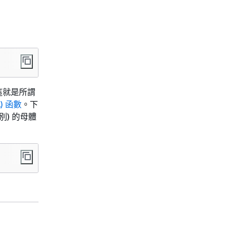
這就是所謂
) 函數
。下
) 的母體