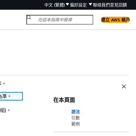
中文 (繁體)
偏好設定
聯絡我們
意見回饋
建立 AWS 帳戶
準。
為準。
在本頁面
組)。
語法
引數
範例