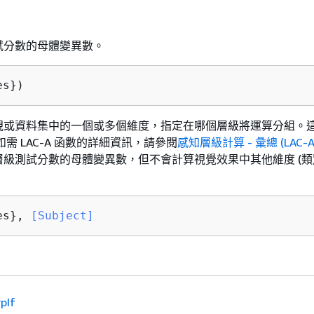
試分數的母體變異數。
es})
視或資料集中的一個或多個維度，指定在哪個層級將運算分組。
。如需 LAC-A 函數的詳細資訊，請參閱
感知層級計算 - 彙總 (LAC-A
級測試分數的母體變異數，但不會計算視覺效果中其他維度 (類別
es},
 [Subject]
pIf