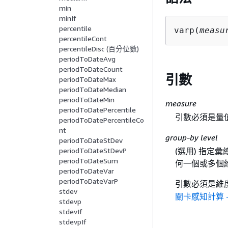
min
minIf
percentile
varp(
measu
percentileCont
percentileDisc (百分位數)
periodToDateAvg
periodToDateCount
引數
periodToDateMax
periodToDateMedian
periodToDateMin
measure
periodToDatePercentile
引數必須是量
periodToDatePercentileCo
nt
group-by level
periodToDateStDev
periodToDateStDevP
(選用) 指
periodToDateSum
何一個或多個
periodToDateVar
periodToDateVarP
引數必須是維
stdev
關卡感知計算 - 
stdevp
stdevIf
stdevpIf