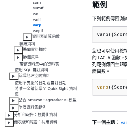
sum
範例
sumIf
var
下列範例傳回測
varIf
varp
varpIf
varp(
{
Scor
資料表計算函數
聯結資料
準備資料欄位
您也可以使用檢
篩選資料
的 LAC-A 函數
列範例傳回主題層
預覽資料集中的資料表
使用 SQL 自訂資料
變異數。
新增地理空間資料
使用不支援的日期或自訂日期
varp
(
{
Scor
將唯一金鑰新增至 Quick Sight 資料
集
整合 Amazon SageMaker AI 模型
準備資料集範例
分析和報告：視覺化資料
下一個主題：
var
儀表板和報告：共用資料