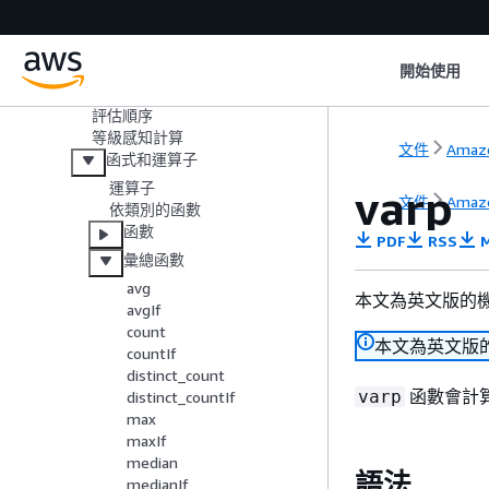
選擇檔案上傳設定
資料準備體驗 （舊版）
新增計算
開始使用
新增計算欄位
評估順序
等級感知計算
文件
Amazo
函式和運算子
運算子
varp
文件
Amazo
依類別的函數
函數
PDF
RSS
M
彙總函數
avg
本文為英文版的
avgIf
count
本文為英文版
countIf
distinct_count
函數會計算
varp
distinct_countIf
max
maxIf
median
語法
medianIf