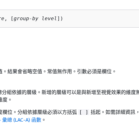
re
, [
group-by level
])
值。結果會省略空值。常值無作用。引數必須是欄位。
定彙總分組依據的層級。新增的層級可以是與新增至視覺效果的維度
維度。
度欄位。分組依據層級必須以方括弧
括起。如需詳細資訊
[ ]
彙總 (LAC-A) 函數
。