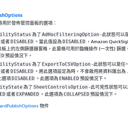
shOptions
時用於發佈管控面板的選項：
為了
-此狀態可以
ilityStatus
AdHocFilteringOption
或者
。當此值設為
，Amazon QuickSi
DISABLED
DISABLED
板上的左側篩選器窗格，此窗格可用於臨機操作 (一次性) 篩選
預設情況下。
ED
為了
-此狀態可以是任
ilityStatus
ExportToCSVOption
或者
。將此選項設定為時，不會啟用將資料匯出為 .C
DISABLED
化選項
。此選項為
預設情況下。
DISABLED
ENABLED
為了
-此可見性狀態可以
ityState
SheetControlsOption
或者
。此選項為
預設情況下。
ED
EXPANDED
COLLAPSED
ardPublishOptions
物件