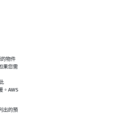
源的物件
如果您需
以此
援。AWS
列出的預