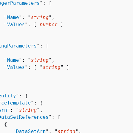
egerParameters
": [ 

  "
Name
": "
string
",

  "
Values
": [ 
number
 ]

ingParameters
": [ 

  "
Name
": "
string
",

  "
Values
": [ "
string
" ]

Entity
": 
{
rceTemplate
": 
{
Arn
": "
string
",

DataSetReferences
": [ 

{
     "
DataSetArn
": "
string
",
