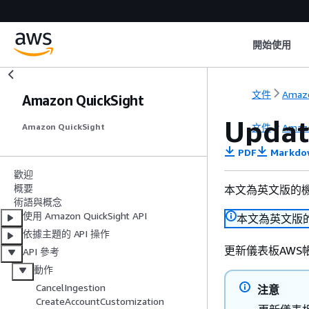
開始使用
文件
Amazo
Amazon QuickSight
Updat
文件
Amazo
Amazon QuickSight
PDF
Markdo
歡迎
概要
本文為英文版的
術語與概念
使用 Amazon QuickSight API
本文為英文版
依據主題的 API 操作
更新儀表板AWS
API 參考
動作
CancelIngestion
注意
CreateAccountCustomization