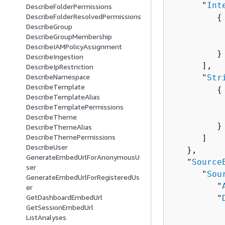
      "
Int
DescribeFolderPermissions
DescribeFolderResolvedPermissions
{
DescribeGroup
          
DescribeGroupMembership
          
DescribeIAMPolicyAssignment
         }

DescribeIngestion
      ],

DescribeIpRestriction
DescribeNamespace
      "
Str
DescribeTemplate
{
DescribeTemplateAlias
          
DescribeTemplatePermissions
          
DescribeTheme
         }

DescribeThemeAlias
DescribeThemePermissions
      ]

DescribeUser
   },

GenerateEmbedUrlForAnonymousU
   "
Source
ser
      "
Sou
GenerateEmbedUrlForRegisteredUs
         "
er
GetDashboardEmbedUrl
         "
GetSessionEmbedUrl
ListAnalyses
          