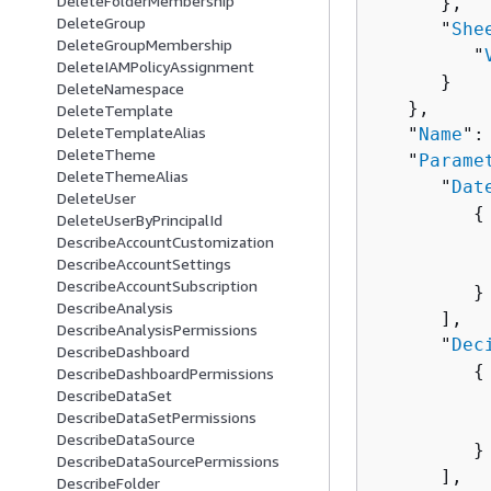
DeleteFolderMembership
      },

DeleteGroup
      "
She
DeleteGroupMembership
         "
DeleteIAMPolicyAssignment
      }

DeleteNamespace
   },

DeleteTemplate
DeleteTemplateAlias
   "
Name
":
DeleteTheme
   "
Parame
DeleteThemeAlias
      "
Dat
DeleteUser
{
DeleteUserByPrincipalId
          
DescribeAccountCustomization
DescribeAccountSettings
          
DescribeAccountSubscription
         }

DescribeAnalysis
      ],

DescribeAnalysisPermissions
      "
Dec
DescribeDashboard
{
DescribeDashboardPermissions
DescribeDataSet
          
DescribeDataSetPermissions
          
DescribeDataSource
         }

DescribeDataSourcePermissions
      ],

DescribeFolder