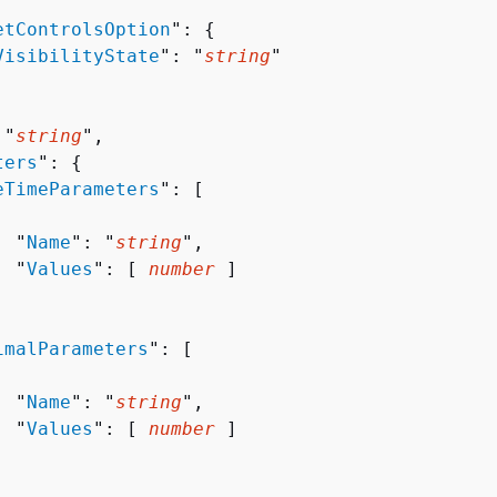
etControlsOption
": 
{
VisibilityState
": "
string
"

 "
string
",

ters
": 
{
eTimeParameters
": [ 

  "
Name
": "
string
",

  "
Values
": [ 
number
 ]

imalParameters
": [ 

  "
Name
": "
string
",

  "
Values
": [ 
number
 ]
