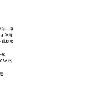
是任一項
ght 停用
。此選項
一項
SV 格
是