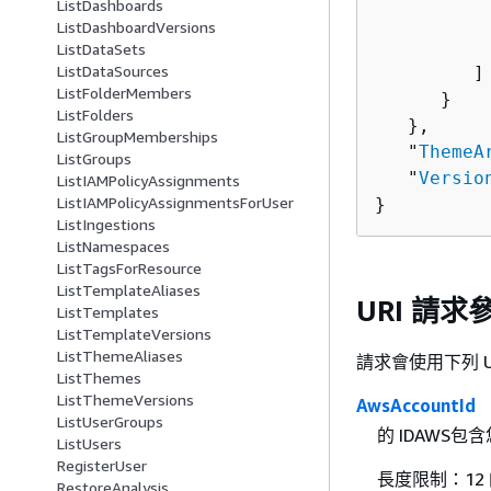
ListDashboards
          
ListDashboardVersions
           
ListDataSets
ListDataSources
         ]

ListFolderMembers
      }

ListFolders
   },

ListGroupMemberships
   "
ThemeA
ListGroups
   "
Versio
ListIAMPolicyAssignments
ListIAMPolicyAssignmentsForUser
}
ListIngestions
ListNamespaces
ListTagsForResource
ListTemplateAliases
URI 請求
ListTemplates
ListTemplateVersions
ListThemeAliases
請求會使用下列 U
ListThemes
ListThemeVersions
AwsAccountId
ListUserGroups
的 IDAWS
ListUsers
RegisterUser
長度限制：12
RestoreAnalysis