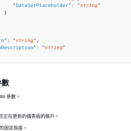
     "
DataSetPlaceholder
": "
string
"

 }

rn
": "
string
",

nDescription
": "
string
"

參數
RI 參數。
包含您正在更新的儀表板的帳戶。
 的固定長度。