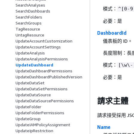
SearchAnalyses
模式：
^[0-9
SearchDashboards
SearchFolders
必要：是
SearchGroups
TagResource
DashboardId
UntagResource
儀表板的 ID。
UpdateAccountCustomization
UpdateAccountSettings
長度限制：長度
UpdateAnalysis
UpdateAnalysisPermissions
模式：
UpdateDashboard
[\w\-
UpdateDashboardPermissions
UpdateDashboardPublishedVersion
必要：是
UpdateDataSet
UpdateDataSetPermissions
UpdateDataSource
請求主體
UpdateDataSourcePermissions
UpdateFolder
UpdateFolderPermissions
請求接受採用 JS
UpdateGroup
UpdateIAMPolicyAssignment
Name
UpdateIpRestriction