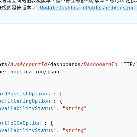
板會建立新的儀表板版本，但不會立即發佈新版本。您可以使用
表板的發佈版本。
UpdateDashboardPublishedVersion
nts/
AwsAccountId
/dashboards/
DashboardId
 HTTP/1
pe: application/json

ardPublishOptions
": 
{
ocFilteringOption
": 
{
AvailabilityStatus
": "
string
"

ortToCSVOption
": 
{
AvailabilityStatus
": "
string
"
