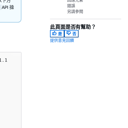
以下方
錯誤
API 操
另請參閱
此頁面是否有幫助？
是
否
提供意見回饋
.1
