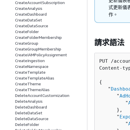
更新儀表
CreateAccountSubscription
式更新儀
CreateAnalysis
作。
CreateDashboard
CreateDataSet
CreateDataSource
CreateFolder
CreateFolderMembership
請求語法
CreateGroup
CreateGroupMembership
CreateIAMPolicyAssignment
CreateIngestion
PUT /accou
CreateNamespace
Content-ty
CreateTemplate
CreateTemplateAlias
{
CreateTheme
   "
Dashbo
CreateThemeAlias
DeleteAccountCustomization
      "
AdH
DeleteAnalysis
         "
DeleteDashboard
      },

DeleteDataSet
      "
Exp
DeleteDataSource
         "
DeleteFolder