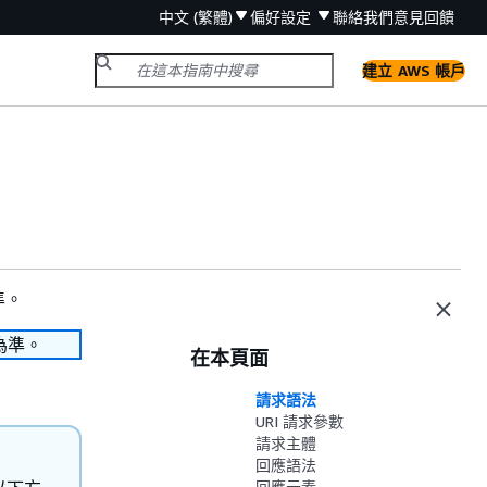
中文 (繁體)
偏好設定
聯絡我們
意見回饋
建立 AWS 帳戶
準。
為準。
在本頁面
請求語法
URI 請求參數
請求主體
回應語法
回應元素