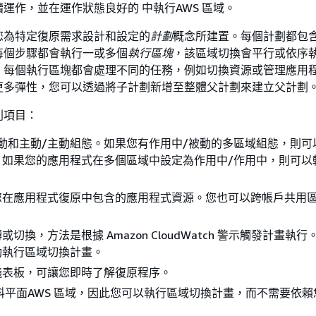
運作，並在運作狀態良好的 中執行AWS 區域。
您為特定復原需求設計和設定的
計劃
概念所建置。每個計劃都包
每個步驟都會執行一或多個
執行區塊
，該區域切換會平行或依序
。每個執行區塊都會處理不同的任務，例如切換資源或管理應用
更多彈性，您可以透過將子計劃新增至整體父計劃來建立父計劃
列項目：
動和主動/主動組態。如果您有作用中/被動的多區域組態，則可
；如果您的應用程式在多個區域中設定為作用中/作用中，則可以
您在應用程式復原中包含的應用程式資源。您也可以跨帳戶共用
切換，方法是根據 Amazon CloudWatch 警示觸發計畫執
動執行區域切換計畫。
儀表板，可讓您即時了解復原程序。
料平面AWS 區域，因此您可以執行區域切換計畫，而不需要依賴