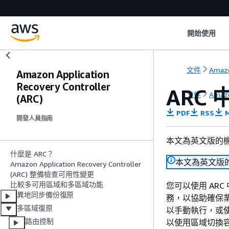
開始使用
文件
Amazo
Amazon Application
Recovery Controller
ARC
文件
Amazo
(ARC)
PDF
RSS
M
開發人員指南
本文為英文版的
什麼是 ARC？
本文為英文版
Amazon Application Recovery Controller
(ARC) 整備檢查可用性變更
比較多可用區域和多區域功能
您可以使用 AR
異地同步備份復原
務，以協助確保
多區域復原
以手動執行，或使用
路由控制
以使用區域切換