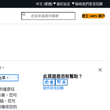
中文 (繁體)
偏好設定
聯絡我們
意見回饋
建立 AWS 帳戶
準。
此頁面是否有幫助？
為準。
是
否
提供意見回饋
雜的復原任
方案，您可
域受損，您可
可確保您的