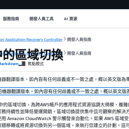
服務指南
開發人員工具
AI 資源
n Application Recovery Controller
開發人員指南
 中的區域切換
n Application Recovery Controller
開發人員指南
arkdown
焦點模式
機器翻譯版本，如內容有任何歧義或不一致之處，概以英文版為
的機器翻譯版本，如內容有任何歧義或不一致之處，概以英文版
C 中的區域切換，為跨AWS帳戶的應用程式資源協調大規模、複
業務持續性並降低營運開銷。區域切換提供集中且可觀察的解決
 Amazon CloudWatch 警示觸發來自動化。如果 AWS 區
容錯移轉或將資源切換到另一個區域，來執行您建立的計劃。這