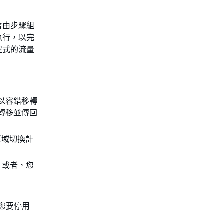
含由步驟組
執行，以完
程式的流量
。
以容錯移轉
轉移並傳回
區域切換計
行。或者，您
您要停用