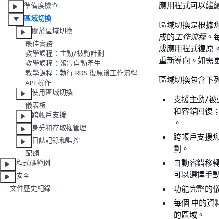
應用程式可以繼續
準備度檢查
區域切換
區域切換是根據
關於區域切換
成的
工作流程
。
最佳實務
成應用程式復原
教學課程：主動/被動計劃
重新導向。如需
教學課程：報告自動產生
教學課程：執行 RDS 復原後工作流程
區域切換包含下
API 操作
使用區域切換
支援主動/被
儀表板
和容錯回復
跨帳戶支援
。
身分和存取權管理
跨帳戶支援
日誌記錄和監控
劃。
配額
自動容錯移轉或
程式碼範例
可以選擇手
安全
功能完整的
文件歷史紀錄
每個 中的資
的區域。