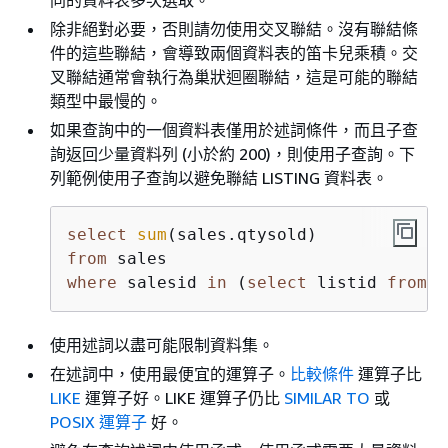
同的資料表多次選取。
除非絕對必要，否則請勿使用交叉聯結。沒有聯結條
件的這些聯結，會導致兩個資料表的笛卡兒乘積。交
叉聯結通常會執行為巢狀迴圈聯結，這是可能的聯結
類型中最慢的。
如果查詢中的一個資料表僅用於述詞條件，而且子查
詢返回少量資料列 (小於約 200)，則使用子查詢。下
列範例使用子查詢以避免聯結 LISTING 資料表。
select
sum
from
where
 salesid 
in
 (
select
 listid 
from
 l
使用述詞以盡可能限制資料集。
在述詞中，使用最便宜的運算子。
比較條件
運算子比
LIKE
運算子好。LIKE 運算子仍比
SIMILAR TO
或
POSIX 運算子
好。