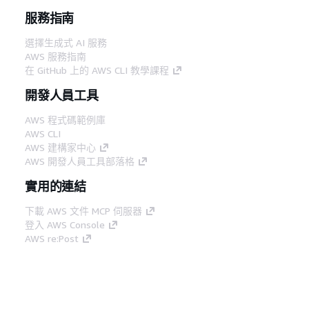
服務指南
選擇生成式 AI 服務
AWS 服務指南
在 GitHub 上的 AWS CLI 教學課程
開發人員工具
AWS 程式碼範例庫
AWS CLI
AWS 建構家中心
AWS 開發人員工具部落格
實用的連結
下載 AWS 文件 MCP 伺服器
登入 AWS Console
AWS re:Post
隱私權
網站條款
Cookie 偏好設定
©
2026, Amazon Web Services, Inc.或其附屬公司。保留