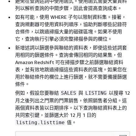
避免在查詢述詞中使用函式。使用函式需要大量資料
列以解析查詢的中間步驟，因此會提高查詢成本。
如有可能，使用 WHERE 子句以限制資料集。接著，
查詢規劃器可使用資料列順序，協助判斷哪些記錄符
合條件，以跳過掃描大量的磁碟區塊。如果不使用
它，查詢執行引擎必須完整掃描參與的欄位。
新增述詞以篩選參與聯結的資料表，即使這些述詞套
用相同的篩選條件。查詢會傳回相同的結果集，但
Amazon Redshift 可在掃描步驟之前篩選聯結資料
表，並有效地跳過掃描這些資料表的區塊。如果您在
用於聯結條件的欄位上進行篩選，就不需要備援篩選
條件。
例如，假設您要聯結
與
以搜尋 12
SALES
LISTING
月之後列出之門票的門票銷售，依照銷售者分組。這
兩個資料表皆以日期排序。以下查詢聯結資料表上的
共同索引鍵，並篩選大於 12 月 1 日的
值。
listing.listtime