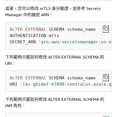
或者，您可以修改 mTLS 身分驗證，並參考 Secrets
Manager 中的機密 ARN。
ALTER
EXTERNAL
 SCHEMA schema_name 

AUTHENTICATION mtls

SECRET_ARN 
'arn:aws:secretsmanager:us-eas
下列範例示範如何修改 ALTER EXTERNAL SCHEMA 的
URI：
ALTER
EXTERNAL
 SCHEMA schema_name  

URI 
'lkc-ghidef-67890.centralus.azure.glb
下列範例示範如何修改 ALTER EXTERNAL SCHEMA 的
IAM 角色：