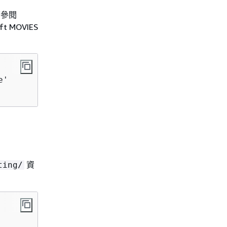
請參閱
t MOVIES
' 

資
ting/