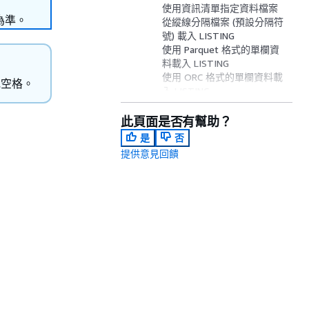
使用資訊清單指定資料檔案
為準。
從縱線分隔檔案 (預設分隔符
號) 載入 LISTING
使用 Parquet 格式的單欄資
料載入 LISTING
使用 ORC 格式的單欄資料載
空格。
入 LISTING
使用選項載入 EVENT
從固定寬度資料檔案載入
此頁面是否有幫助？
VENUE
是
否
從 CSV 檔案載入 CATEGORY
提供意見回饋
載入 VENUE 時將明確值提供
給 IDENTITY 欄
從縱線分隔 GZIP 檔案載入
TIME
載入時間戳記或日期戳記
從含有預設值的檔案載入資
料
搭配 ESCAPE 選項來 COPY
資料
從 JSON 複製的範例
從 Avro 複製的範例