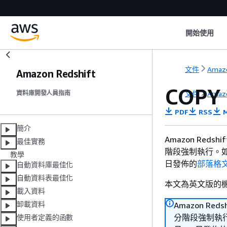
開始使用
文件
Amazo
Amazon Redshift
COPY
文件
Amazo
資料庫開發人員指南
PDF
RSS
M
簡介
Amazon Reds
最佳實務
階段強制執行。如需
教學
日發佈的
部落格
自動資料庫最佳化
自動資料表最佳化
本文為英文版的
載入資料
卸載資料
Amazon Red
分階段強制執行。
使用者定義的函數