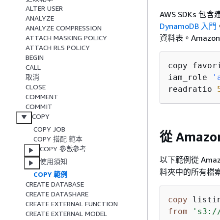
ALTER USER
AWS SDKs 包
ANALYZE
DynamoDB 入門
ANALYZE COMPRESSION
資料表。Amazo
ATTACH MASKING POLICY
ATTACH RLS POLICY
BEGIN
copy favor
CALL
iam_role 
'
取消
CLOSE
readratio 
COMMENT
COMMIT
COPY
COPY JOB
從 Amazo
COPY 搭配 範本
COPY 參數參考
以下範例從 Amaz
使用須知
料夾中的所有檔
COPY 範例
CREATE DATABASE
CREATE DATASHARE
copy
 listi
CREATE EXTERNAL FUNCTION
from
's3:/
CREATE EXTERNAL MODEL