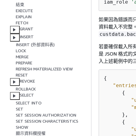
iam_role 
'
結束
EXECUTE
EXPLAIN
如果因為錯誤而只
FETCH
資料載入不完整
GRANT
custdata.bac
INSERT
INSERT (外部資料表)
若要確保載入所
LOCK
是 JSON 格
MERGE
入上述範例中的
PREPARE
REFRESH MATERIALIZED VIEW
RESET
{
REVOKE
"entrie
ROLLBACK
{
SELECT
"
SELECT INTO
"
SET
      },

SET SESSION AUTHORIZATION
SET SESSION CHARACTERISTICS
{
SHOW
"
顯示資料欄授權