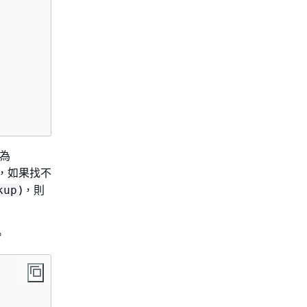
值為
，如果找不
)，則
kup
。