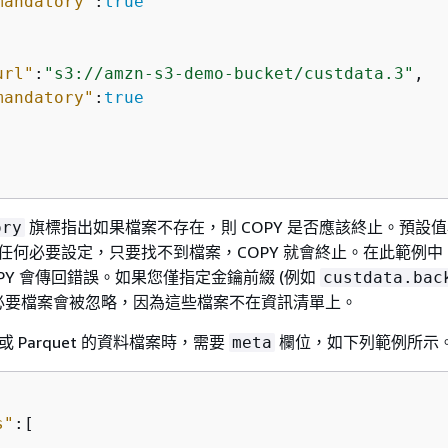
mandatory"
:
true
url"
:
"s3://amzn-s3-demo-bucket/custdata.3"
,

mandatory"
:
true
旗標指出如果檔案不存在，則 COPY 是否應該終止。預設
ory
任何必要設定，只要找不到檔案，COPY 就會終止。在此範例中
PY 會傳回錯誤。如果您僅指定金鑰前綴 (例如
custdata.bac
必要檔案會被忽略，因為這些檔案不在資訊清單上。
或 Parquet 的資料檔案時，需要
欄位，如下列範例所示
meta
s"
:[  
