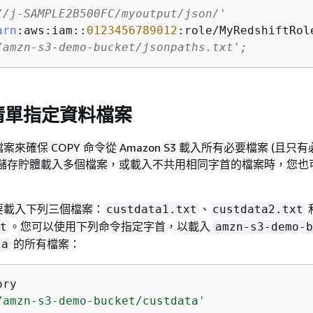
//j-SAMPLE2B500FC/myoutput/json/' 
arn
:aws:iam::
0123456789012
:role/MyRedshiftRole
/amzn-s3-demo-bucket/jsonpaths.txt';
清單指定資料檔案
來確保 COPY 命令從 Amazon S3 載入所有必要檔案 (且只
同儲存貯體載入多個檔案，或載入不共用相同字首的檔案時，您也
要載入下列三個檔案：
、
custdata1.txt
custdata2.txt
。您可以使用下列命令指定字首，以載入
t
amzn-s3-demo-b
的所有檔案：
ta
ory
/amzn-s3-demo-bucket/custdata'