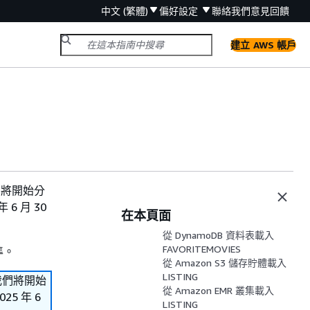
中文 (繁體)
偏好設定
聯絡我們
意見回饋
建立 AWS 帳戶
。我們將開始分
6 月 30
在本頁面
從 DynamoDB 資料表載入
FAVORITEMOVIES
準。
從 Amazon S3 儲存貯體載入
LISTING
s。我們將開始
從 Amazon EMR 叢集載入
5 年 6
LISTING