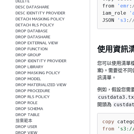
DELETE
from 
'emr
:
DESC DATASHARE
iam_role 
'
DESC IDENTITY PROVIDER
DETACH MASKING POLICY
JSON 
's3
:
/
DETACH RLS POLICY
DROP DATABASE
DROP DATASHARE
DROP EXTERNAL VIEW
使用資訊
DROP FUNCTION
DROP GROUP
DROP IDENTITY PROVIDER
您可以使用清單檔案
DROP LIBRARY
案)。需要從不
DROP MASKING POLICY
訊清單。
DROP MODEL
DROP MATERIALIZED VIEW
例如，假設您需
DROP PROCEDURE
DROP RLS POLICY
custdata3.tx
DROP ROLE
開頭為
custda
DROP SCHEMA
DROP TABLE
捨棄範本
copy
 categ
DROP USER
from
's3:/
DROP VIEW