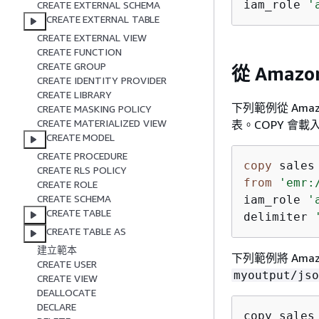
iam_role 
'
CREATE EXTERNAL SCHEMA
CREATE EXTERNAL TABLE
CREATE EXTERNAL VIEW
CREATE FUNCTION
CREATE GROUP
從 Amazo
CREATE IDENTITY PROVIDER
CREATE LIBRARY
下列範例從 Amaz
CREATE MASKING POLICY
CREATE MATERIALIZED VIEW
表。COPY 會載
CREATE MODEL
CREATE PROCEDURE
copy
 sales
CREATE RLS POLICY
from
'emr:
CREATE ROLE
CREATE SCHEMA
iam_role 
'
CREATE TABLE
delimiter 
CREATE TABLE AS
建立範本
下列範例將 Amaz
CREATE USER
myoutput/jso
CREATE VIEW
DEALLOCATE
DECLARE
copy sales
