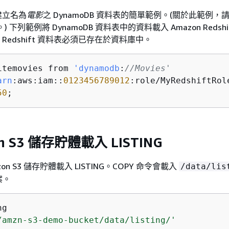
含建立名為
電影
之 DynamoDB 資料表的簡單範例。(關於此範例，
。) 下列範例將 DynamoDB 資料表中的資料載入 Amazon Redshif
n Redshift 資料表必須已存在於資料庫中。
itemovies from 
'dynamodb
:
//Movies'
arn
:aws:iam::
0123456789012
:role/MyRedshiftRole
50
;
n S3 儲存貯體載入 LISTING
on S3 儲存貯體載入 LISTING。COPY 命令會載入
/data/lis
案。
ng
/amzn-s3-demo-bucket/data/listing/'