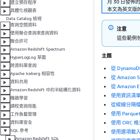
月 30 日發佈
建立預存程序
本文為英文版
具體化視觀表
Data Catalog 檢視
查詢空間資料
注意
使用聯合查詢來查詢資料
這些範例
聯合許可
Amazon Redshift Spectrum
主題
HyperLogLog 草圖
跨資料庫查詢
從 DynamoD
Apache Iceberg 相容性
從 Amazon 
資料共用
從 Amazon 
Amazon Redshift 中的半結構化資料
使用資訊清
機器學習
從縱線分隔檔案
調校查詢效能
使用 Parqu
工作負載管理
使用 ORC 格
資料庫安全
SQL 參考
使用選項載入 
Amazon Redshift SQL