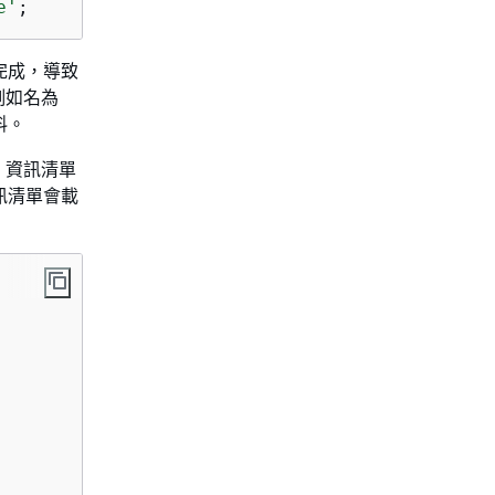
e'
;
完成，導致
例如名為
料。
。資訊清單
資訊清單會載