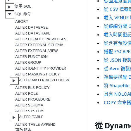
從固定寬度資
使用 SQL
從 CSV 檔案
SQL 命令
載入 VENUE
ABORT
從縱線分隔 GZ
ALTER DATABASE
ALTER DATASHARE
載入時間戳
ALTER DEFAULT PRIVILEGES
從含有預設
ALTER EXTERNAL SCHEMA
ALTER EXTERNAL VIEW
搭配 ESCAP
ALTER FUNCTION
從 JSON 
ALTER GROUP
從 Avro 複
ALTER IDENTITY PROVIDER
ALTER MASKING POLICY
準備要搭配 ES
ALTER MATERIALIZED VIEW
將 Shapefil
ALTER RLS POLICY
ALTER ROLE
具有 NOLOA
ALTER PROCEDURE
COPY 命令
ALTER SCHEMA
ALTER SYSTEM
ALTER TABLE
從 Dynam
ALTER TABLE APPEND
更改範本