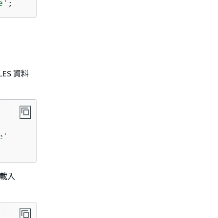
e'
;
LES 資料
e'
會載入