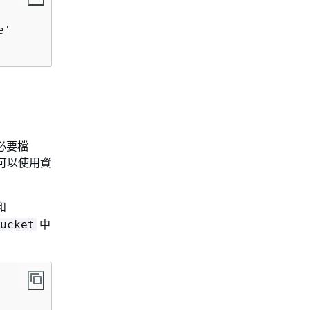
'

有必要檔
可以使用資
和
中
ucket