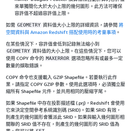
來單獨簡化大於大小上限的幾何圖形。此方法可確保
容許值不超過容許值上限。
如需
資料值大小上限的詳細資訊，請參閱
將
GEOMETRY
空間資料與 Amazon Redshift 搭配使用時的考量事項
。
在某些情況下，容許值會低到記錄無法縮小到
資料值的大小上限。在這些情況下，您可以
GEOMETRY
使用 COPY 命令的
選項忽略所有或最多一定
MAXERROR
數量的擷取錯誤。
COPY 命令也支援載入 GZIP Shapefile。若要執行此作
業，請指定 COPY GZIP 參數。使用此選項時，必須獨立壓
縮所有 Shapefile 元件，並共用相同的壓縮字尾。
如果 Shapefile 中存在投影描述檔 (.prj)，Redshift 會使用
它來決定空間參考系統識別碼 (SRID)。如果 SRID 有效，
則產生的幾何圖形會獲派此 SRID。如果與輸入幾何圖形相
關聯的 SRID 值不存在，則產生的幾何圖形的 SRID 值為