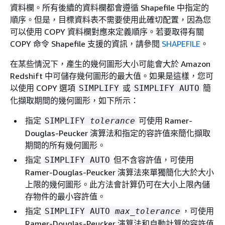
資料欄。所有後續的資料欄都會遵循 Shapefile 中指定的
順序。但是，目標資料表不需要使用此確切配置，因為您
可以使用 COPY 資料欄對應來定義順序。若要取得有關
COPY 命令 Shapefile 支援的資訊，請參閱
SHAPEFILE
。
在某些情況下，產生的幾何圖形大小可能會大於 Amazon
Redshift 中可儲存幾何圖形的最大值。如果是這樣，您可
以使用 COPY 選項
或
簡
SIMPLIFY
SIMPLIFY AUTO
化擷取期間的幾何圖形，如下所示：
指定
可使用 Ramer-
SIMPLIFY
tolerance
Douglas-Peucker 演算法和指定的容許值來簡化擷取
期間的所有幾何圖形。
指定
但不含容許值，可使用
SIMPLIFY AUTO
Ramer-Douglas-Peucker 演算法來單獨簡化大於大小
上限的幾何圖形。此方法會計算仍可在大小上限內儲
存物件的最小容許值。
指定
，可使用
SIMPLIFY AUTO
max_tolerance
Ramer-Douglas-Peucker 演算法和自動計算的容許值