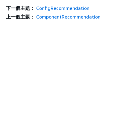
下一個主題：
ConfigRecommendation
上一個主題：
ComponentRecommendation