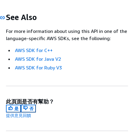
See Also
For more information about using this API in one of the
language-specific AWS SDKs, see the following:
AWS SDK for C++
AWS SDK for Java V2
AWS SDK for Ruby V3
此頁面是否有幫助？
是
否
提供意見回饋