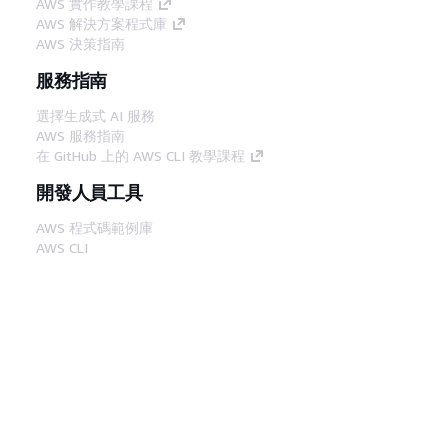
AWS 實作教學課程
AWS 解決方案程式庫
AWS 決策指南
服務指南
選擇生成式 AI 服務
AWS 服務指南
在 GitHub 上的 AWS CLI 教學課程
開發人員工具
AWS 程式碼範例庫
AWS CLI
AWS 建構家中心
AWS 開發人員工具部落格
實用的連結
下載 AWS 文件 MCP 伺服器
登入 AWS Console
AWS re:Post