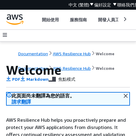
中文 (繁體)
偏好設定
聯絡我們
開始使用
服務指南
開發人員工具
Documentation
AWS Resilience Hub
Welcome
Welcome
Documentation
AWS Resilience Hub
Welcome
PDF
Markdown
焦點模式
此頁面尚未翻譯為您的語言。
請求翻譯
AWS Resilience Hub helps you proactively prepare and
protect your AWS applications from disruptions. It
offers continual resiliency assessment and validation