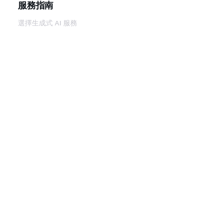
服務指南
選擇生成式 AI 服務
AWS 服務指南
在 GitHub 上的 AWS CLI 教學課程
開發人員工具
AWS 程式碼範例庫
AWS CLI
AWS 建構家中心
AWS 開發人員工具部落格
實用的連結
下載 AWS 文件 MCP 伺服器
登入 AWS Console
AWS re:Post
隱私權
網站條款
Cookie 偏好設定
©
2026, Amazon Web Services, Inc.或其附屬公司。保留
中文 (繁體)
所有權利。