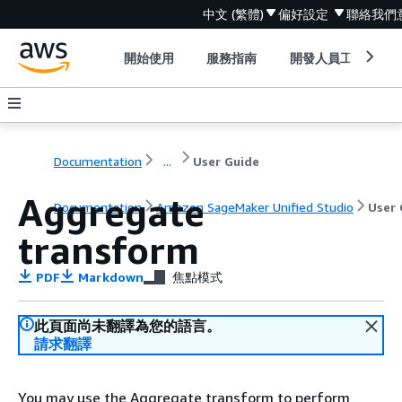
中文 (繁體)
偏好設定
聯絡我們
開始使用
服務指南
開發人員工具
Documentation
...
User Guide
Aggregate
Documentation
Amazon SageMaker Unified Studio
User 
transform
PDF
Markdown
焦點模式
此頁面尚未翻譯為您的語言。
請求翻譯
You may use the Aggregate transform to perform