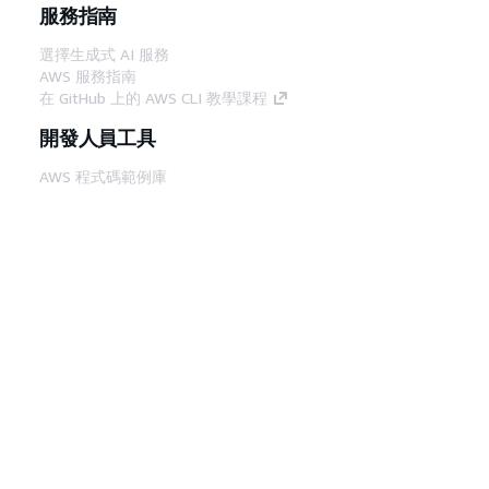
服務指南
選擇生成式 AI 服務
AWS 服務指南
在 GitHub 上的 AWS CLI 教學課程
開發人員工具
AWS 程式碼範例庫
AWS CLI
AWS 建構家中心
AWS 開發人員工具部落格
實用的連結
下載 AWS 文件 MCP 伺服器
登入 AWS Console
AWS re:Post
隱私權
網站條款
Cookie 偏好設定
©
2026, Amazon Web Services, Inc.或其附屬公司。保留
中文 (繁體)
所有權利。