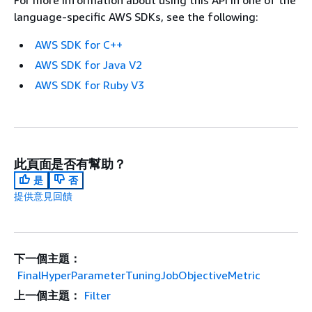
language-specific AWS SDKs, see the following:
AWS SDK for C++
AWS SDK for Java V2
AWS SDK for Ruby V3
此頁面是否有幫助？
是
否
提供意見回饋
下一個主題：
FinalHyperParameterTuningJobObjectiveMetric
上一個主題：
Filter