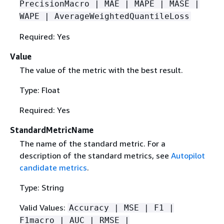
PrecisionMacro | MAE | MAPE | MASE |
WAPE | AverageWeightedQuantileLoss
Required: Yes
Value
The value of the metric with the best result.
Type: Float
Required: Yes
StandardMetricName
The name of the standard metric. For a
description of the standard metrics, see
Autopilot
candidate metrics
.
Type: String
Valid Values:
Accuracy | MSE | F1 |
F1macro | AUC | RMSE |