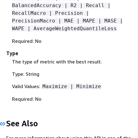
BalancedAccuracy | R2 | Recall |
RecallMacro | Precision |
PrecisionMacro | MAE | MAPE | MASE |
WAPE | AverageWeightedQuantileLoss
Required: No
Type
The type of metric with the best result.
Type: String
Valid Values:
Maximize | Minimize
Required: No
See Also
For more information about using this API in one of the