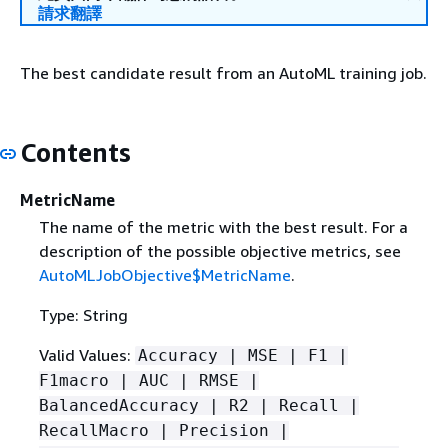
請求翻譯
The best candidate result from an AutoML training job.
Contents
MetricName
The name of the metric with the best result. For a
description of the possible objective metrics, see
AutoMLJobObjective$MetricName
.
Type: String
Valid Values:
Accuracy | MSE | F1 |
F1macro | AUC | RMSE |
BalancedAccuracy | R2 | Recall |
RecallMacro | Precision |