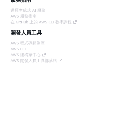
選擇生成式 AI 服務
AWS 服務指南
在 GitHub 上的 AWS CLI 教學課程
開發人員工具
AWS 程式碼範例庫
AWS CLI
AWS 建構家中心
AWS 開發人員工具部落格
實用的連結
下載 AWS 文件 MCP 伺服器
登入 AWS Console
AWS re:Post
隱私權
網站條款
Cookie 偏好設定
©
2026, Amazon Web Services, Inc.或其附屬公司。保留
中文 (繁體)
所有權利。