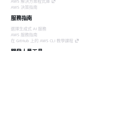
AWS 解決方案程式庫
AWS 決策指南
服務指南
選擇生成式 AI 服務
AWS 服務指南
在 GitHub 上的 AWS CLI 教學課程
開發人員工具
AWS 程式碼範例庫
AWS CLI
AWS 建構家中心
AWS 開發人員工具部落格
實用的連結
下載 AWS 文件 MCP 伺服器
登入 AWS Console
AWS re:Post
隱私權
網站條款
Cookie 偏好設定
©