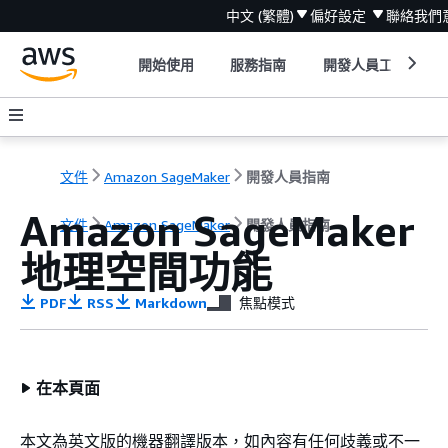
中文 (繁體)
偏好設定
聯絡我們
開始使用
服務指南
開發人員工具
文件
Amazon SageMaker
開發人員指南
Amazon SageMaker
文件
Amazon SageMaker
開發人員指南
地理空間功能
PDF
RSS
Markdown
焦點模式
在本頁面
本文為英文版的機器翻譯版本，如內容有任何歧義或不一