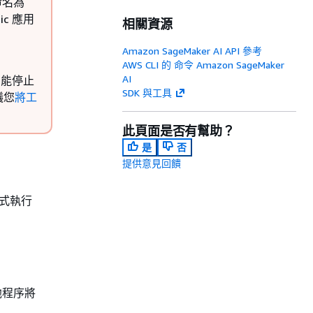
在命名為
sic 應用
相關資源
Amazon SageMaker AI API 參考
AWS CLI 的 命令 Amazon SageMaker
AI
只能停止
SDK 與工具
議您
將工
此頁面是否有幫助？
是
否
提供意見回饋
程式執行
他程序將