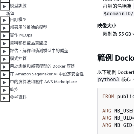
群組的名稱為
模型訓練
$domainID/
新堡
自訂模型
映像大小
部署用於推論的模型
限制為 35 
實作 MLOps
資料和模型品質監控
評估、解釋和偵測模型中的偏差
範例 Docke
模式控管
用於訓練和部署模型的 Docker 容器
以下範例 Docke
在 Amazon SageMaker AI 中設定安全性
核心
python3
中的演算法和套件 AWS Marketplace
監控
FROM
 publi
參考資料
ARG
 NB_USE
ARG
 NB_UID
ARG
 NB_GID