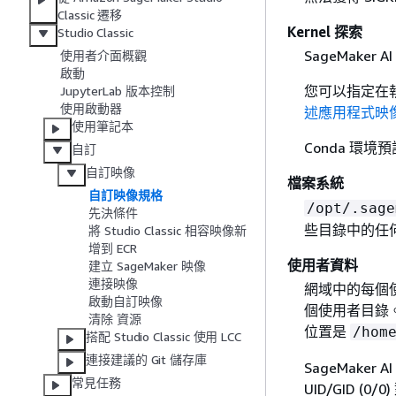
Classic 遷移
Kernel 探索
Studio Classic
SageMaker A
使用者介面概觀
啟動
您可以指定在執
JupyterLab 版本控制
使用啟動器
述應用程式映
使用筆記本
Conda 環
自訂
自訂映像
檔案系統
自訂映像規格
/opt/.sage
先決條件
些目錄中的任
將 Studio Classic 相容映像新
增到 ECR
使用者資料
建立 SageMaker 映像
連接映像
網域中的每個使用者
啟動自訂映像
個使用者目錄。
清除 資源
位置是
/hom
搭配 Studio Classic 使用 LCC
連接建議的 Git 儲存庫
SageMake
常見任務
UID/GID (0