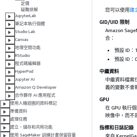
定價
您可以使用
建
疑難排解
JupyterLab
GID/UID 限制
筆記本執行個體
Amazon Sage
Studio Lab
合：
Canvas
地理空間功能
預設 ID
RStudio
預設 ID
程式碼編輯器
中繼資料
HyperPod
中繼資料檔案
Jupyter AI
義的變數不會
Amazon Q Developer
合作夥伴 AI 應用程式
GPU
使用人機迴圈的資料標記
在 GPU 執
準備資料
映像中，而不是
處理任務
建立、儲存和共用功能
指標和日誌記錄
使用 SageMaker 訓練計畫保留容量
來自 Kernel