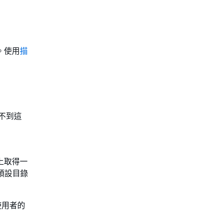
。使用
描
不到這
區上取得一
。預設目錄
根使用者的