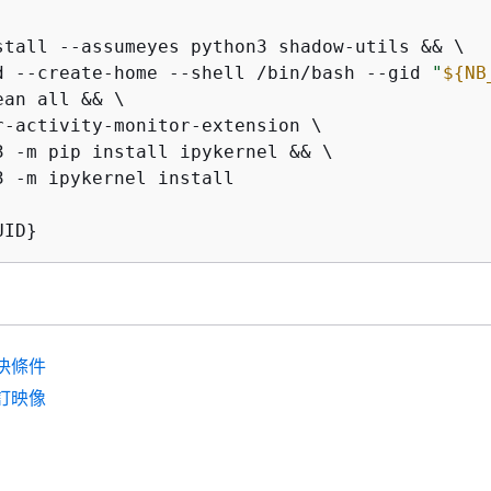
stall --assumeyes python3 shadow-utils && \

d --create-home --shell /bin/bash --gid 
"
$
{
NB
an all && \

r-activity-monitor-extension \

3 -m pip install ipykernel && \

3 -m ipykernel install
UID}
決條件
訂映像