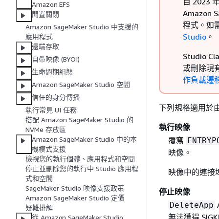
自 2023 
Amazon EFS
Amazon 
閒置關閉
程式。如需
Amazon SageMaker Studio 中支援的
Studio
。
應用程式
遠端存取
Studi
自帶映像 (BYOI)
或刪除現有
生命週期組態
作負載遷移至
Amazon SageMaker Studio 空間
信任的身分傳播
下列規格適用於由 
執行常見 UI 任務
搭配 Amazon SageMaker Studio 的
執行映像
NVMe 存放區
Amazon SageMaker Studio 中的本
覆寫
ENTRYP
機模式支援
映像。
檢視您的執行個體、應用程式和空間
停止並刪除您的執行中 Studio 應用程
映像中的連接埠 
式和空間
SageMaker Studio 映像支援政策
停止映像
Amazon SageMaker Studio 定價
DeleteApp
疑難排解
無法獲得 SIGKI
從 Amazon SageMaker Studio