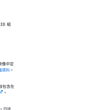
組
GID
映像中定
繼資料
。
應該包含在
。
h。日誌