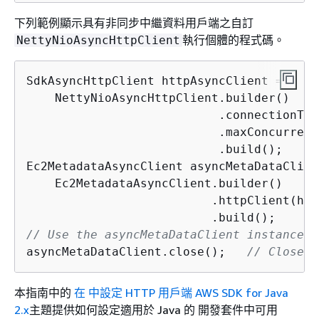
下列範例顯示具有非同步中繼資料用戶端之自訂
執行個體的程式碼。
NettyNioAsyncHttpClient
SdkAsyncHttpClient httpAsyncClient = 

    NettyNioAsyncHttpClient.builder()

                           .connectionTim
                           .maxConcurrenc
                           .build();

Ec2MetadataAsyncClient asyncMetaDataClient
    Ec2MetadataAsyncClient.builder()

                          .httpClient(htt
// Use the asyncMetaDataClient instance.
asyncMetaDataClient.close();   
// Close t
本指南中的
在 中設定 HTTP 用戶端 AWS SDK for Java
2.x
主題提供如何設定適用於 Java 的 開發套件中可用