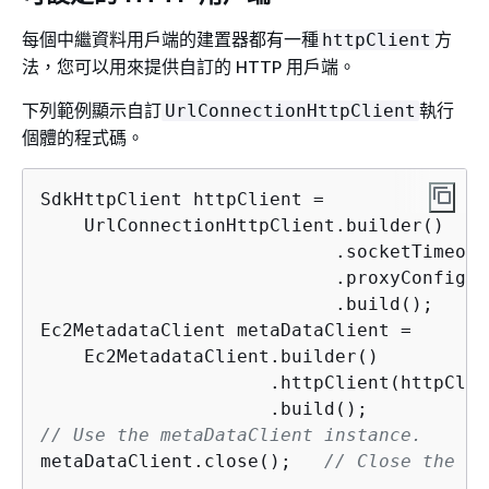
每個中繼資料用戶端的建置器都有一種
方
httpClient
法，您可以用來提供自訂的 HTTP 用戶端。
下列範例顯示自訂
執行
UrlConnectionHttpClient
個體的程式碼。
SdkHttpClient httpClient =

    UrlConnectionHttpClient.builder()

                           .socketTimeout
                           .proxyConfigur
                           .build();

Ec2MetadataClient metaDataClient =

    Ec2MetadataClient.builder()

                     .httpClient(httpClien
// Use the metaDataClient instance.
metaDataClient.close();   
// Close the in