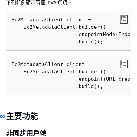
下列範例顯示兩個 IPV6 選項。
Ec2MetadataClient client =

    Ec2MetadataClient.builder()

                     .endpointMode(Endpoi
                     .build();
Ec2MetadataClient client =

    Ec2MetadataClient.builder()

                     .endpoint(URI.create
                     .build();
主要功能
非同步用戶端