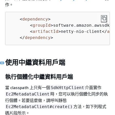
作。
<
dependency
>
<
groupId
>
software.amazon.awssdk
</
<
artifactId
>
netty-nio-client
</
art
</
dependency
>
使用中繼資料用戶端
執行個體化中繼資料用戶端
當 classpath 上只有一個
介面實作
SdkHttpClient
時，您可以執行個體化同步的執
Ec2MetadataClient
行個體。若要這麼做，請呼叫靜態
方法，如下列程式
Ec2MetadataClient#create()
碼片段所示。