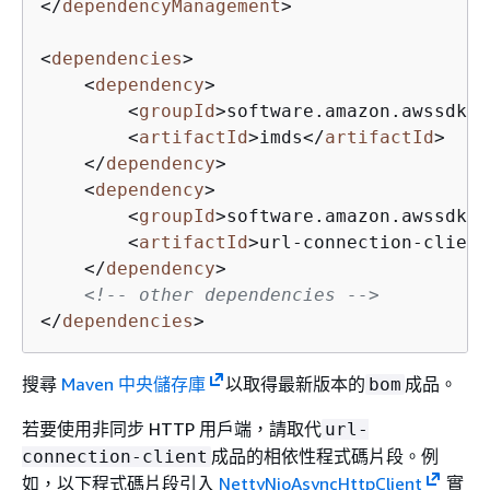
</
dependencyManagement
>
<
dependencies
>
<
dependency
>
<
groupId
>
software.amazon.awssdk
</
<
artifactId
>
imds
</
artifactId
>
</
dependency
>
<
dependency
>
<
groupId
>
software.amazon.awssdk
</
<
artifactId
>
url-connection-client
</
dependency
>
<!-- other dependencies -->
</
dependencies
>
搜尋
Maven 中央儲存庫
以取得最新版本的
成品。
bom
若要使用非同步 HTTP 用戶端，請取代
url-
成品的相依性程式碼片段。例
connection-client
如，以下程式碼片段引入
NettyNioAsyncHttpClient
實