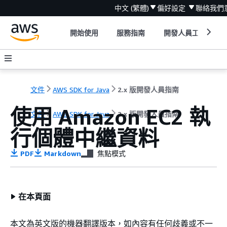
中文 (繁體)
偏好設定
聯絡我們
開始使用
服務指南
開發人員工具
文件
AWS SDK for Java
2.x 版開發人員指南
使用 Amazon EC2 執
文件
AWS SDK for Java
2.x 版開發人員指南
行個體中繼資料
PDF
Markdown
焦點模式
在本頁面
本文為英文版的機器翻譯版本，如內容有任何歧義或不一