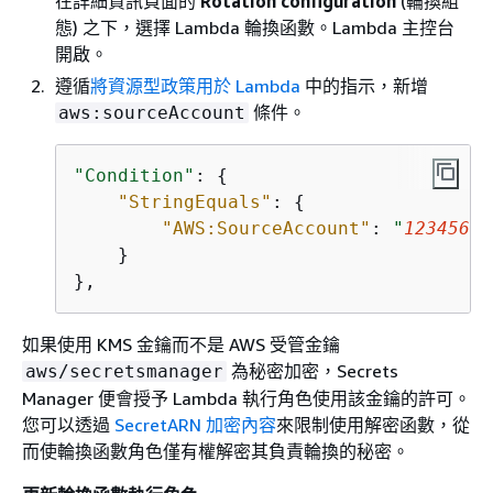
在詳細資訊頁面的
Rotation configuration
(輪換組
態) 之下，選擇 Lambda 輪換函數。Lambda 主控台
開啟。
遵循
將資源型政策用於 Lambda
中的指示，新增
條件。
aws:sourceAccount
"Condition"
: 
{
"StringEquals"
: 
{
"AWS:SourceAccount"
: 
"
12345678
    }

},
如果使用 KMS 金鑰而不是 AWS 受管金鑰
為秘密加密，Secrets
aws/secretsmanager
Manager 便會授予 Lambda 執行角色使用該金鑰的許可。
您可以透過
SecretARN 加密內容
來限制使用解密函數，從
而使輪換函數角色僅有權解密其負責輪換的秘密。