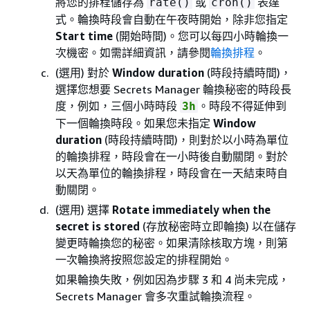
將您的排程儲存為
或
表達
rate()
cron()
式。輪換時段會自動在午夜時開始，除非您指定
Start time
(開始時間)。您可以每四小時輪換一
次機密。如需詳細資訊，請參閱
輪換排程
。
(選用) 對於
Window duration
(時段持續時間)，
選擇您想要 Secrets Manager 輪換秘密的時段長
度，例如，三個小時時段
。時段不得延伸到
3h
下一個輪換時段。如果您未指定
Window
duration
(時段持續時間)，則對於以小時為單位
的輪換排程，時段會在一小時後自動關閉。對於
以天為單位的輪換排程，時段會在一天結束時自
動關閉。
(選用) 選擇
Rotate immediately when the
secret is stored
(存放秘密時立即輪換) 以在儲存
變更時輪換您的秘密。如果清除核取方塊，則第
一次輪換將按照您設定的排程開始。
如果輪換失敗，例如因為步驟 3 和 4 尚未完成，
Secrets Manager 會多次重試輪換流程。