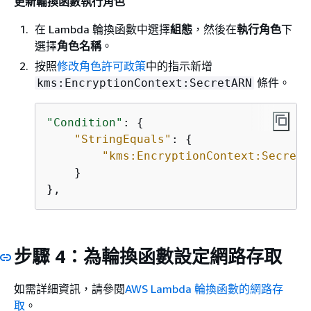
更新輪換函數執行角色
在 Lambda 輪換函數中選擇
組態
，然後在
執行角色
下
選擇
角色名稱
。
按照
修改角色許可政策
中的指示新增
條件。
kms:EncryptionContext:SecretARN
"Condition"
: 
{
"StringEquals"
: 
{
"kms:EncryptionContext:SecretA
    }

},
步驟 4：為輪換函數設定網路存取
如需詳細資訊，請參閱
AWS Lambda 輪換函數的網路存
取
。