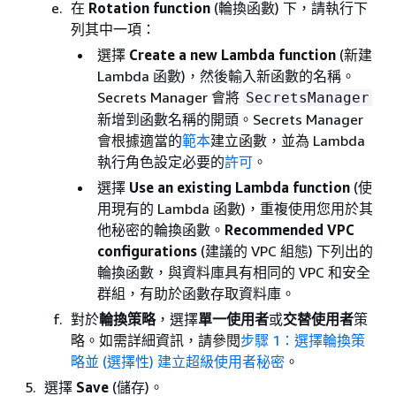
在
Rotation function
(輪換函數) 下，請執行下
列其中一項：
選擇
Create a new Lambda function
(新建
Lambda 函數)，然後輸入新函數的名稱。
Secrets Manager 會將
SecretsManager
新增到函數名稱的開頭。Secrets Manager
會根據適當的
範本
建立函數，並為 Lambda
執行角色設定必要的
許可
。
選擇
Use an existing Lambda function
(使
用現有的 Lambda 函數)，重複使用您用於其
他秘密的輪換函數。
Recommended VPC
configurations
(建議的 VPC 組態) 下列出的
輪換函數，與資料庫具有相同的 VPC 和安全
群組，有助於函數存取資料庫。
對於
輪換策略
，選擇
單一使用者
或
交替使用者
策
略。如需詳細資訊，請參閱
步驟 1：選擇輪換策
略並 (選擇性) 建立超級使用者秘密
。
選擇
Save
(儲存)。