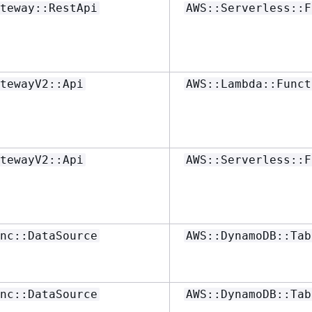
teway::RestApi
AWS::Serverless::F
tewayV2::Api
AWS::Lambda::Funct
tewayV2::Api
AWS::Serverless::F
nc::DataSource
AWS::DynamoDB::Tab
nc::DataSource
AWS::DynamoDB::Tab