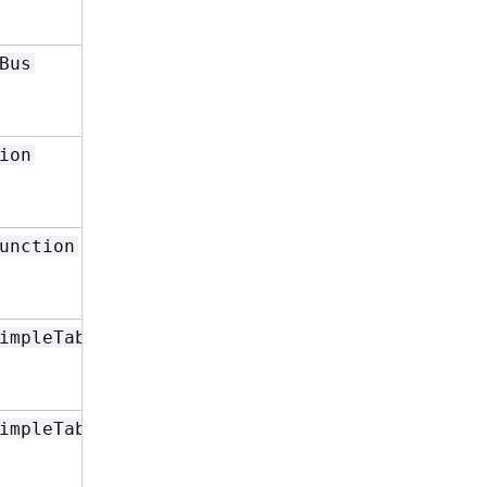
Type
或
Bus
Write
Id
和
RoleName
Type
或
ion
Write
Id
和
RoleName
Type
或
unction
Write
Id
和
RoleName
Type
或
impleTable
Read
Id
和
RoleName
Type
或
impleTable
Write
Id
和
RoleName
Type