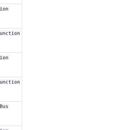
或
ion
Write
Id
和
ResourceId
Type
或
unction
Write
Id
和
ResourceId
Type
或
和
ion
Read
Id
Arn
Type
或
和
unction
Read
Id
Arn
Type
或
Bus
Write
Id
和
RoleName
Type