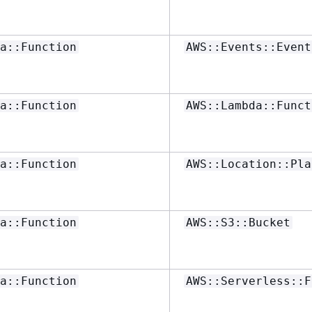
a::Function
AWS::Events::Event
a::Function
AWS::Lambda::Funct
a::Function
AWS::Location::Pla
a::Function
AWS::S3::Bucket
a::Function
AWS::Serverless::F