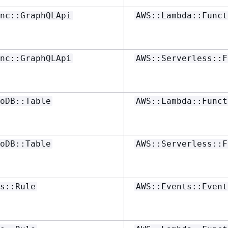
nc::GraphQLApi
AWS::Lambda::Funct
nc::GraphQLApi
AWS::Serverless::F
oDB::Table
AWS::Lambda::Funct
oDB::Table
AWS::Serverless::F
s::Rule
AWS::Events::Event