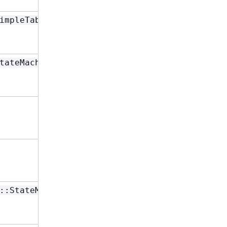
Type
,
或
impleTable
Read
Id
和
Write
RoleName
Type
,
或
tateMachine
Read
Id
和
Write
RoleName
Type
或
Write
Id
和
RoleName
Type
,
或
Read
Id
和
Write
RoleName
Type
,
或
::StateMachine
Read
Id
和
Write
RoleName
Type