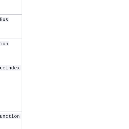
和
Write
RoleName
Type
或
Bus
Write
Id
和
RoleName
Type
或
ion
Write
Id
和
RoleName
Type
或
ceIndex
Read
Id
和
RoleName
Type
,
或
Read
Id
和
Write
RoleName
Type
或
unction
Write
Id
和
RoleName