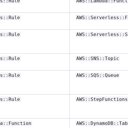
s::Rule
AWS::Lambda::Funct
s::Rule
AWS::Serverless::F
s::Rule
AWS::Serverless::S
s::Rule
AWS::SNS::Topic
s::Rule
AWS::SQS::Queue
s::Rule
AWS::StepFunctions
a::Function
AWS::DynamoDB::Tab