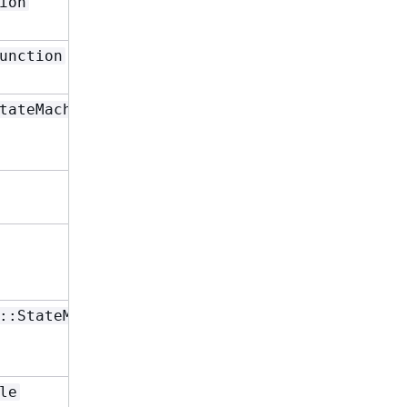
或
和
ion
Write
Id
Arn
Type
或
和
unction
Write
Id
Arn
Type
或
tateMachine
Write
Id
和
RoleName
Type
或
和
Write
Id
Arn
Type
或
和
Write
Id
Arn
Type
或
::StateMachine
Write
Id
和
RoleName
Type
,
或
le
Read
Id