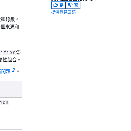
是
否
提供意見回饋
取連線數。
每個來源和
您
lifier
屬性組合。
新問題
。
許可
來源屬性
或
ion
Write
Id
、
ResourceId
和
Qualifier
Type