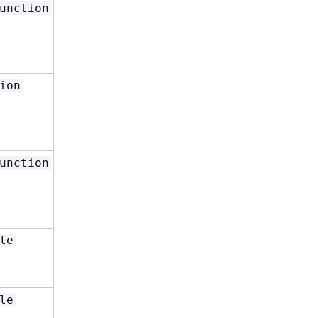
或
unction
Write
Id
、
ResourceId
和
Qualifier
Type
或
ion
Write
Id
、
ResourceId
和
Qualifier
Type
或
unction
Write
Id
、
ResourceId
和
Qualifier
Type
或
le
Read
Id
和
RoleName
Type
或
le
Write
Id
和
RoleName