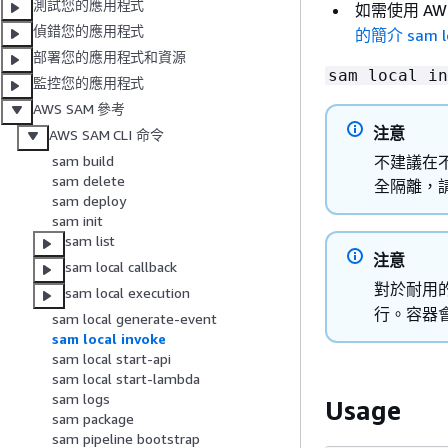
測試您的應用程式
如需使用 AWS
偵錯您的應用程式
的簡介 sam lo
部署您的應用程式和資源
sam local in
監控您的應用程式
AWS SAM 參考
注意
AWS SAM CLI 命令
不建議在不
sam build
sam delete
全隔離，請
sam deploy
sam init
sam list
注意
sam local callback
對於耐用
sam local execution
行。容器
sam local generate-event
sam local invoke
sam local start-api
sam local start-lambda
sam logs
Usage
sam package
sam pipeline bootstrap