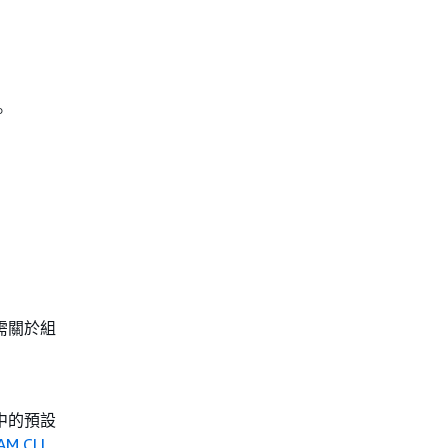
。
需關於組
中的預設
AM CLI