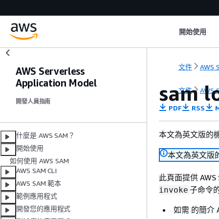
開始使用
文件
AWS S
AWS Serverless
Application Model
sam l
文件
AWS S
開發人員指南
PDF
RSS
M
本文為英文版的
什麼是 AWS SAM？
開始使用
本文為英文版
如何使用 AWS SAM
AWS SAM CLI
此頁面提供 AWS Ser
AWS SAM 範本
子命令
invoke
範例應用程式
開發您的應用程式
如需 的簡介 A