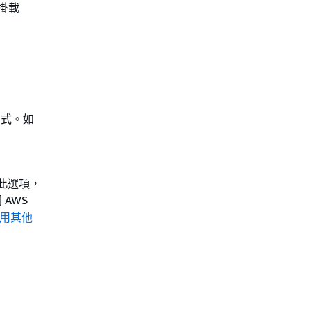
須掛載
式。如
定此選項，
 AWS
用其他