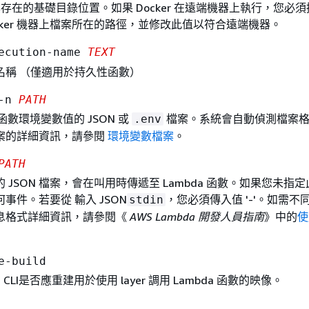
 檔案存在的基礎目錄位置。如果 Docker 在遠端機器上執行，您必
 Docker 機器上檔案所在的路徑，並修改此值以符合遠端機器。
xecution-name
TEXT
名稱 （僅適用於持久性函數）
 -n
PATH
a 函數環境變數值的 JSON 或
檔案。系統會自動偵測檔案格
.env
案的詳細資訊，請參閱
環境變數檔案
。
PATH
 JSON 檔案，會在叫用時傳遞至 Lambda 函數。如果您未指
事件。若要從 輸入 JSON
，您必須傳入值 '-'。如需不同
stdin
息格式詳細資訊，請參閱《
AWS Lambda 開發人員指南
》中的
使
e-build
M CLI是否應重建用於使用 layer 調用 Lambda 函數的映像。