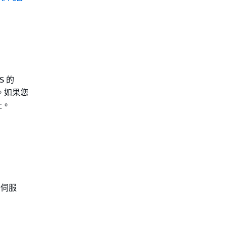
S 的
。如果您
址。
 伺服