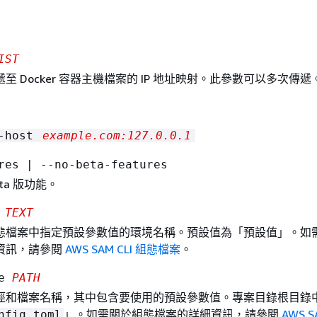
IST
至 Docker 容器主機檔案的 IP 地址映射。此參數可以多次傳遞
d-host
example.com:127.0.0.1
res | --no-beta-features
ta 版功能。
v
TEXT
態檔案中指定預設參數值的環境名稱。預設值為「預設值」。如
資訊，請參閱
AWS SAM CLI 組態檔案
。
le
PATH
徑和檔案名稱，其中包含要使用的預設參數值。專案目錄根目錄
」。如需關於組態檔案的詳細資訊，請參閱
AWS S
nfig.toml