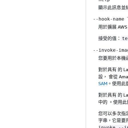
顯示此訊息並
--hook-name 
用於擴展 AWS
接受的值：
te
--invoke-im
您要用於本機函
對於具有 的 La
設， 會從 Amaz
SAM
。使用此
對於具有 的 La
中的 。使用
您可以多次指
字串，它是要
invoke --i