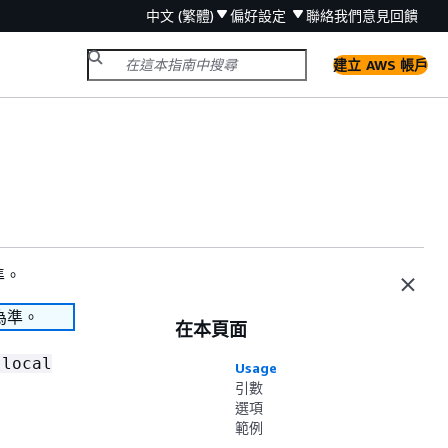
中文 (繁體)
偏好設定
聯絡我們
意見回饋
建立 AWS 帳戶
準。
為準。
在本頁面
 local
Usage
引數
選項
範例