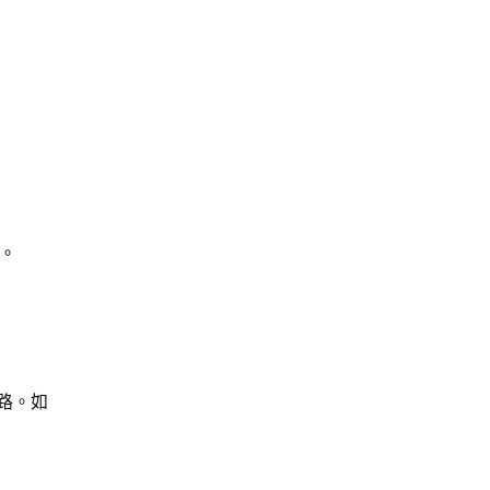
埠。
網路。如