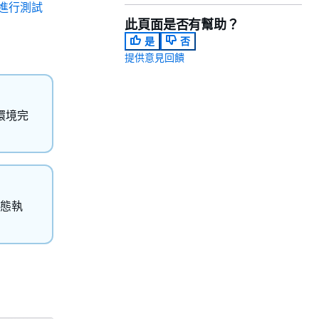
 進行測試
此頁面是否有幫助？
是
否
提供意見回饋
環境完
態執