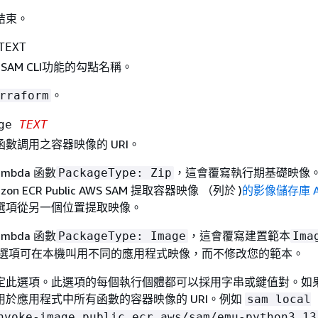
結束。
TEXT
 SAM CLI功能的勾點名稱。
。
rraform
age
TEXT
數調用之容器映像的 URI。
mbda 函數
，這會覆寫執行期基礎映像
PackageType: Zip
on ECR Public AWS SAM 提取容器映像 （列於 )
的影像儲存庫 A
選項從另一個位置提取映像。
mbda 函數
，這會覆寫建置範本
PackageType: Image
Ima
此選項可在本機叫用不同的應用程式映像，而不修改您的範本。
定此選項。此選項的每個執行個體都可以採用字串或鍵值對。如
用於應用程式中所有函數的容器映像的 URI。例如
sam local
nvoke-image public.ecr.aws/sam/emu-python3.13