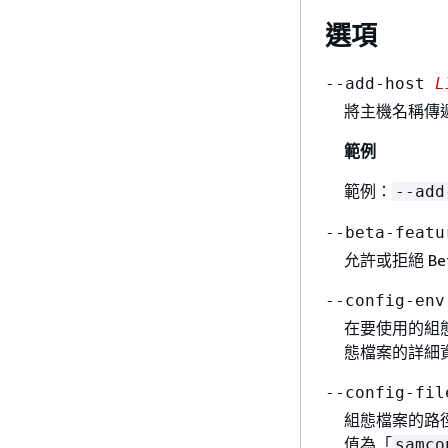
選項
--add-host
L
將主機名稱傳遞
範例
範例：
--ad
--beta-featu
允許或拒絕 Be
--config-en
在要使用的組
態檔案的詳細
--config-fi
組態檔案的路
值為「
samco