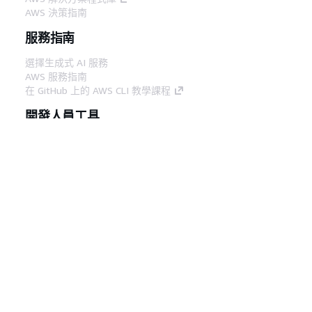
AWS 決策指南
服務指南
選擇生成式 AI 服務
AWS 服務指南
在 GitHub 上的 AWS CLI 教學課程
開發人員工具
AWS 程式碼範例庫
AWS CLI
AWS 建構家中心
AWS 開發人員工具部落格
實用的連結
下載 AWS 文件 MCP 伺服器
登入 AWS Console
AWS re:Post
隱私權
網站條款
Cookie 偏好設定
©