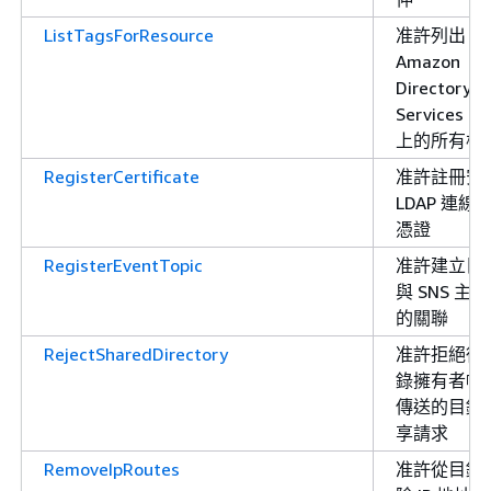
ListTagsForResource
准許列出
Amazon
Directory
Services 
上的所有標
RegisterCertificate
准許註冊安
LDAP 連線
憑證
RegisterEventTopic
准許建立目
與 SNS 主題
的關聯
RejectSharedDirectory
准許拒絕從
錄擁有者帳
傳送的目錄
享請求
RemoveIpRoutes
准許從目錄