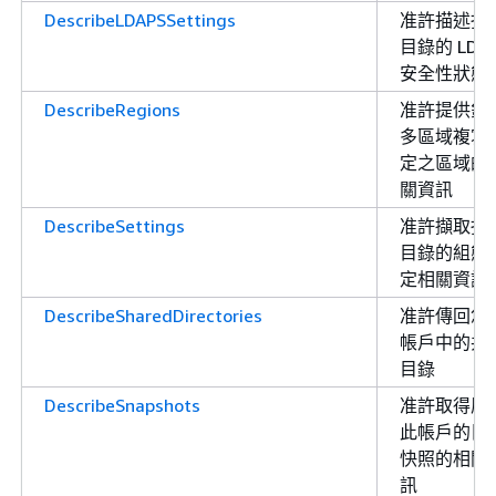
DescribeLDAPSSettings
准許描述指
目錄的 LDA
安全性狀態
DescribeRegions
准許提供針
多區域複寫
定之區域的
關資訊
DescribeSettings
准許擷取指
目錄的組態
定相關資訊
DescribeSharedDirectories
准許傳回您
帳戶中的共
目錄
DescribeSnapshots
准許取得屬
此帳戶的目
快照的相關
訊