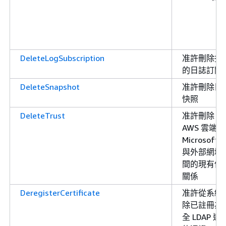
DeleteLogSubscription
准許刪除指
的日誌訂閱
DeleteSnapshot
准許刪除目
快照
DeleteTrust
准許刪除
AWS 雲端中
Microsoft 
與外部網域
間的現有信
關係
DeregisterCertificate
准許從系統
除已註冊為
全 LDAP 連