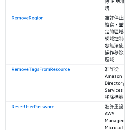
除 IP 地址區
塊
RemoveRegion
准許停止所
複寫，並從
定的區域移
網域控制器
您無法使用
操作移除主
區域
RemoveTagsFromResource
准許從
Amazon
Directory
Services 
移除標籤
ResetUserPassword
准許重設
AWS
Managed
Microsoft 