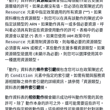
「動作」資料表的
資源類型
欄會指出每個動作是否支援資
源層級的許可。如果此欄沒有值，您必須在政策陳述式的
元素中指定政策適用的所有資源 ("*")。如果
Resource
資料欄包含資源類型，則您可以在具有該動作的陳述式中
指定該類型的 ARN。如果動作具有一或多個必要資源，呼
叫者必須具有對這些資源使用動作的許可。表格中的必要
資源會以星號 (*) 表示。如果您使用 IAM 政策中的
元素限制資源存取，則每種必要的資源類型
Resource
必須要有 ARN 或模式。某些動作支援多種資源類型。如果
資源類型是選用 (未顯示為必要)，則您可以選擇使用其中
一種選用資源類型。
「動作」資料表的
條件索引鍵
欄包含您可以在政策陳述式
的
元素中指定的索引鍵。如需有關與服務資
Condition
源相關聯之條件索引鍵的詳細資訊，請參閱「資源類型」
資料表的
條件索引鍵
欄。
動作資料表的
相依動作
欄會顯示成功呼叫動作所需的其他
許可。除了 動作本身的許可之外，還可能需要這些許可。
當動作指定相依動作時，這些相依性可能適用於針對該動