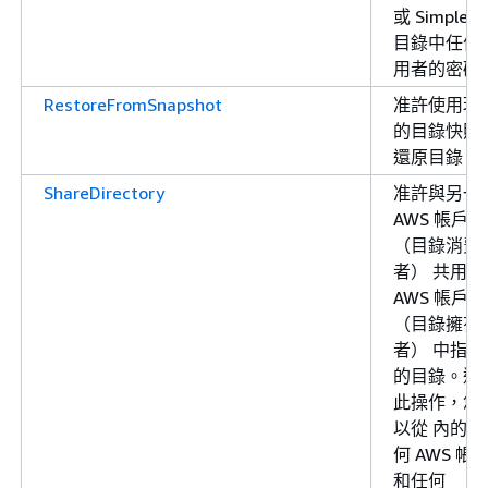
或 Simple A
目錄中任何
用者的密碼
RestoreFromSnapshot
准許使用現
的目錄快照
還原目錄
ShareDirectory
准許與另一
AWS 帳戶
（目錄消費
者） 共用您
AWS 帳戶
（目錄擁有
者） 中指定
的目錄。透
此操作，您
以從 內的任
何 AWS 帳
和任何