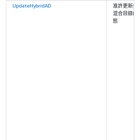
UpdateHybridAD
准許更新指
混合目錄的
態