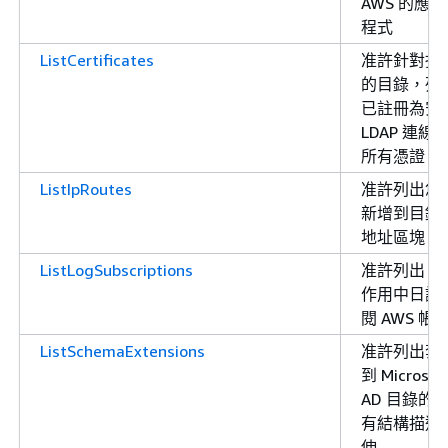
AWS 的應用
程式
ListCertificates
准許針對指
的目錄，列
已註冊為安
LDAP 連線
所有憑證
ListIpRoutes
准許列出您
新增到目錄
地址區塊
ListLogSubscriptions
准許列出 的
作用中日誌
閱 AWS 帳
ListSchemaExtensions
准許列出套
到 Microsof
AD 目錄的
有結構描述
伸