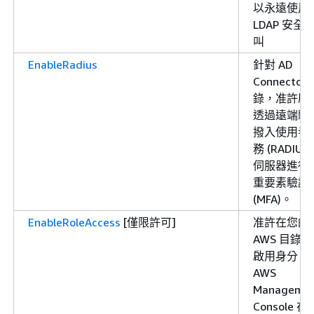
以永遠使用
LDAP 安全
叫
EnableRadius
針對 AD
Connector
錄，准許啟
透過遠端驗
撥入使用者
務 (RADIUS)
伺服器進行
重要素驗證
(MFA)。
EnableRoleAccess
[僅限許可]
准許在您的
AWS 目錄中
啟用身分
AWS
Manageme
Console 存