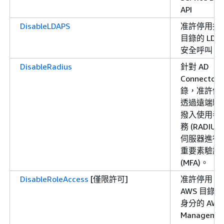
API
DisableLDAPS
准許停用指
目錄的 LDA
安全呼叫
DisableRadius
針對 AD
Connector
錄，准許停
透過遠端驗
撥入使用者
務 (RADIUS)
伺服器進行
重要素驗證
(MFA)。
DisableRoleAccess
[僅限許可]
准許停用
AWS 目錄中
身分的 AWS
Manageme