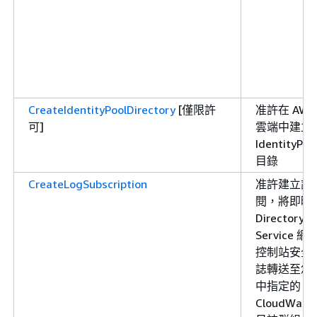
CreateIdentityPoolDirectory
[僅限許
准許在 AWS
可]
雲端中建立
IdentityPoo
目錄
CreateLogSubscription
准許建立訂
閱，將即時
Directory
Service 網
控制站安全
誌轉送至您
中指定的
CloudWatc