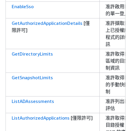
EnableSso
准許啟用目
的單一登入
GetAuthorizedApplicationDetails
[僅
准許擷取目
限許可]
上已授權應
程式的詳細
訊
GetDirectoryLimits
准許取得目
區域的目錄
制資訊
GetSnapshotLimits
准許取得目
的手動快照
制
ListADAssessments
准許列出目
評估
ListAuthorizedApplications
[僅限許可]
准許取得針
目錄授權