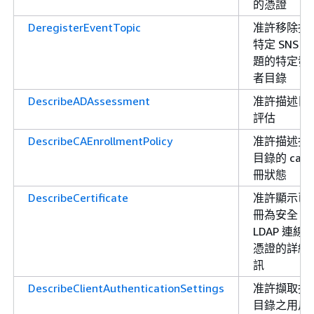
的憑證
DeregisterEventTopic
准許移除指
特定 SNS 主
題的特定發
者目錄
DescribeADAssessment
准許描述目
評估
DescribeCAEnrollmentPolicy
准許描述指
目錄的 ca 
冊狀態
DescribeCertificate
准許顯示已
冊為安全
LDAP 連線
憑證的詳細
訊
DescribeClientAuthenticationSettings
准許擷取指
目錄之用戶