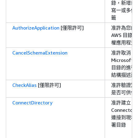
錄，新增或
寫一或多個
籤
AuthorizeApplication
[僅限許可]
准許為您的
AWS 目錄授
權應用程式
CancelSchemaExtension
准許取消
Microsoft 
目錄的進行
結構描述延
CheckAlias
[僅限許可]
准許驗證別
是否可供使
ConnectDirectory
准許建立 A
Connector
連接到現場
署目錄