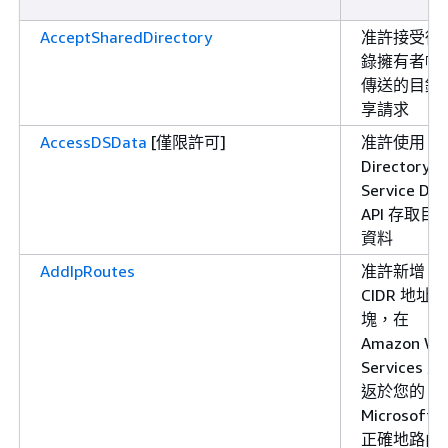
AcceptSharedDirectory
准許接受從
錄擁有者帳
傳送的目錄
享請求
AccessDSData
[僅限許可]
准許使用
Directory
Service Dat
API 存取目
資料
AddIpRoutes
准許新增
CIDR 地址區
塊，在
Amazon We
Services 
返於您的
Microsoft 
正確地路由