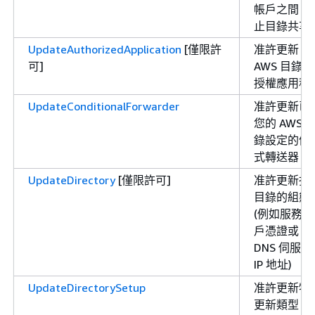
帳戶之間，
止目錄共享
UpdateAuthorizedApplication
[僅限許
准許更新
可]
AWS 目錄的
授權應用程
UpdateConditionalForwarder
准許更新已
您的 AWS 
錄設定的條
式轉送器
UpdateDirectory
[僅限許可]
准許更新指
目錄的組態
(例如服務帳
戶憑證或
DNS 伺服器
IP 地址)
UpdateDirectorySetup
准許更新特
更新類型