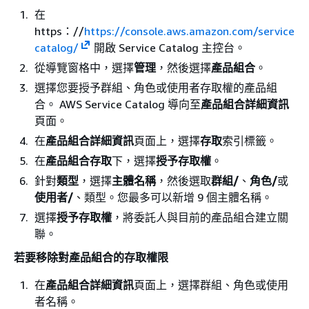
在
https：//
https://console.aws.amazon.com/service
catalog/
開啟 Service Catalog 主控台。
從導覽窗格中，選擇
管理
，然後選擇
產品組合
。
選擇您要授予群組、角色或使用者存取權的產品組
合。 AWS Service Catalog 導向至
產品組合詳細資訊
頁面。
在
產品組合詳細資訊
頁面上，選擇
存取
索引標籤。
在
產品組合存取
下，選擇
授予存取權
。
針對
類型
，選擇
主體名稱
，然後選取
群組/
、
角色/
或
使用者/
、類型。您最多可以新增 9 個主體名稱。
選擇
授予存取權
，將委託人與目前的產品組合建立關
聯。
若要移除對產品組合的存取權限
在
產品組合詳細資訊
頁面上，選擇群組、角色或使用
者名稱。