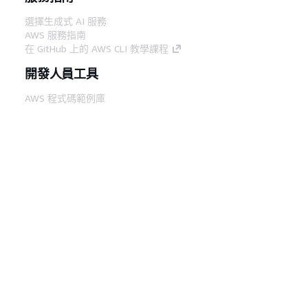
選擇生成式 AI 服務
AWS 服務指南
在 GitHub 上的 AWS CLI 教學課程
開發人員工具
AWS 程式碼範例庫
AWS CLI
AWS 建構家中心
AWS 開發人員工具部落格
實用的連結
下載 AWS 文件 MCP 伺服器
登入 AWS Console
AWS re:Post
隱私權
網站條款
Cookie 偏好設定
©
2026, Amazon Web Services, Inc.或其附屬公司。保留
中文 (繁體)
所有權利。