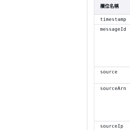
欄位名稱
timestamp
messageId
source
sourceArn
sourceIp