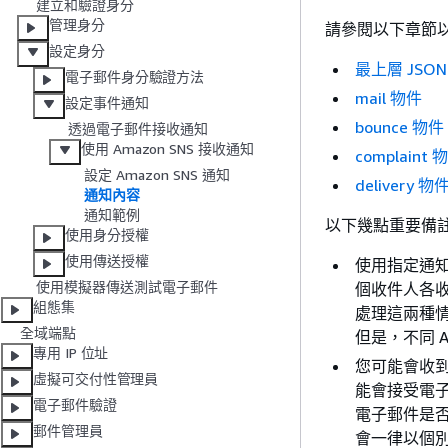
建立和驗證身分
管理身分
請參閱以下章節
設定身分
最上層 JSO
電子郵件身分驗證方法
mail 物件
設定事件通知
bounce 物件
透過電子郵件接收通知
使用 Amazon SNS 接收通知
complaint 
設定 Amazon SNS 通知
delivery 物
通知內容
通知範例
以下幾點重要備註與 
使用身分授權
使用傳送授權
使用指定通知
使用模擬器傳送測試電子郵件
個收件人各收到
組態集
處理這兩種情況
全域端點
但是，不同 A
專用 IP 位址
您可能會收到
虛擬可交付性管理員
能會接受電子
電子郵件驗證
電子郵件是否
郵件管理員
會一律以個