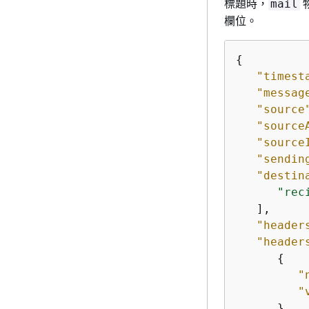
標題時，
mail
欄位。
{
"timest
"messag
"source
"source
"source
"sendin
"destin
"rec
   ],

"header
"header
{
"
"
      },
