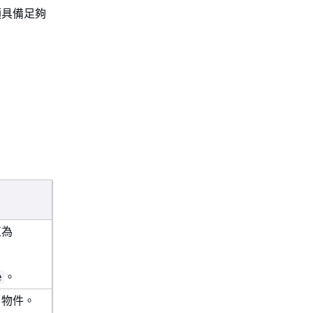
須具備足夠
值為
。
e
 物件。