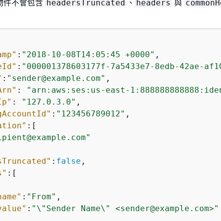
物件不會包含
、
與
headersTruncated
headers
commonH
amp"
:
"2018-10-08T14:05:45 +0000"
,

eId"
:
"000001378603177f-7a5433e7-8edb-42ae-af1
"
:
"sender@example.com"
,

Arn"
: 
"arn:aws:ses:us-east-1:888888888888:ide
Ip"
: 
"127.0.3.0"
,

gAccountId"
:
"123456789012"
,

ation"
:[

ipient@example.com"
sTruncated"
:
false
,

s"
:[ 

name"
:
"From"
,

value"
:
"\"Sender Name\" <sender@example.com>"