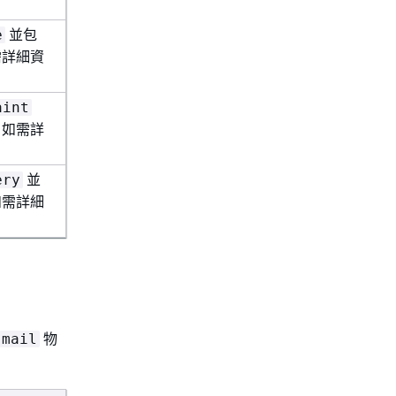
並包
e
需詳細資
aint
。如需詳
並
ery
如需詳細
物
mail