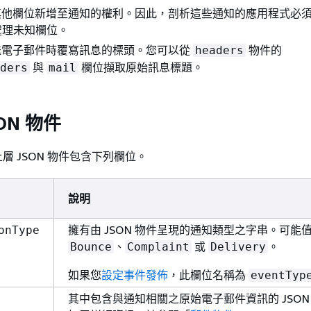
將其他欄位新增至通知的權利。因此，剖析這些通知的應用程式必
處理未知欄位。
傳送電子郵件時覆寫訊息的標頭。您可以從
物件的
headers
與
欄位擷取原始訊息標題。
ders
mail
ON 物件
上層 JSON 物件包含下列欄位。
說明
擁有由 JSON 物件呈現的通知類型之字串。可能
onType
、
或
。
Bounce
Complaint
Delivery
如果您
設定事件發佈
，此欄位名稱為
eventTyp
其中包含與通知相關之原始電子郵件資訊的 JSON