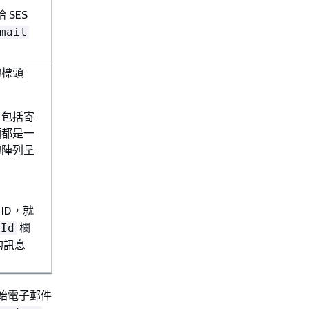
 SES
mail
的標頭
，包括寄
頭都是一
的陣列呈
ID，就
欄
eId
的訊息
始電子郵件