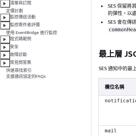
清單與訂閱
SES 保留
定價計劃
的彈性，以
監控傳送活動
SES 會在
監控寄件者評價
commonHea
使用 EventBridge 進行監控
程式碼範例
安全
最上層 JS
故障診斷
常見問答集
SES 通知中的最
快速尋找索引
支援通訊協定的FAQs
欄位名稱
notificati
mail