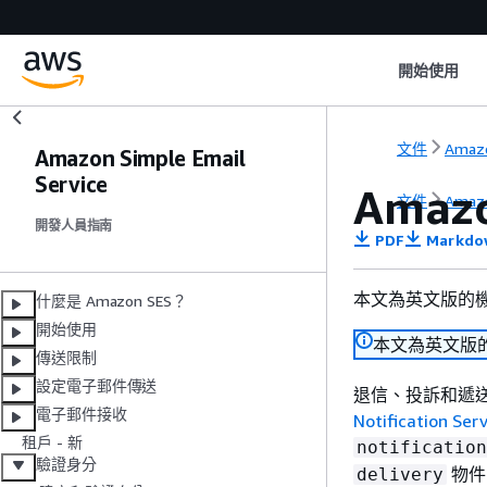
開始使用
文件
Amazo
Amazon Simple Email
Service
Amaz
文件
Amazo
開發人員指南
PDF
Markdo
本文為英文版的
什麼是 Amazon SES？
開始使用
本文為英文版
傳送限制
設定電子郵件傳送
退信、投訴和遞送通知
電子郵件接收
Notification Ser
租戶 - 新
notification
驗證身分
物件
delivery