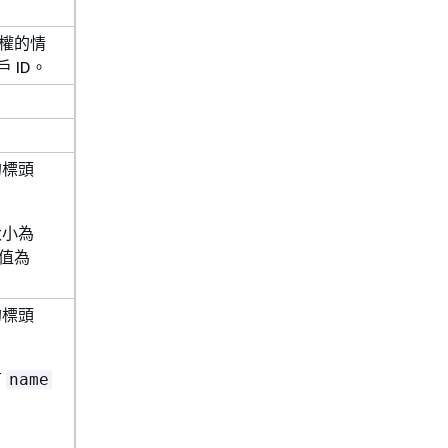
授權的情
 ID。
的標頭
大小為
能值為
的標頭
有
name