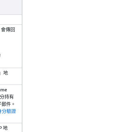
 會傳回
的
」地
ame
分持有
子郵件。
身分驗證
P 地