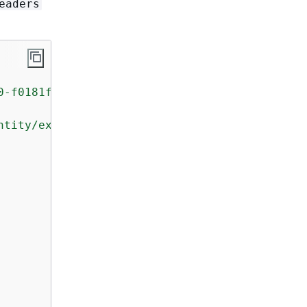
eaders
0-f0181f34d6ee-000000"
,

ntity/example.com"
,
