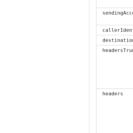
sendingAcc
callerIden
destinatio
headersTru
headers