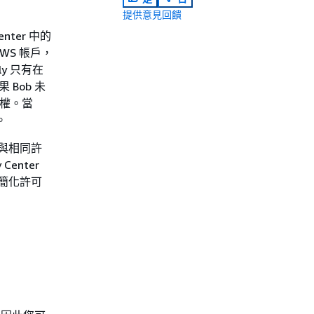
提供意見回饋
nter 中的
WS 帳戶，
ly 只有在
Bob 未
取權。當
。
為與相同許
enter
模簡化許可