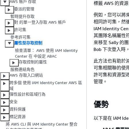
AWS 帳戶 存取
標籤 AWS 的資
委派的管理
例如，您可以將來自兩個
暫時提升存取
相同許可集，然後選
對 的單一登入存取 AWS 帳戶
IAM Identit
許可集
其團隊名稱屬性符
參考許可集
來移至 Sall
屬性型存取控制
Bob 下次登入
檢查清單： AWS 使用 IAM Identity
Center 在 中設定 ABAC
此方法也有助於減少
存取控制的屬性
可集相關聯的使用者
服務連結角色
許可集和資源型政
AWS 存取入口網站
管理。
跨多個 使用 IAM Identity Center AWS 區
域
彈性設計和區域行為
安全
優勢
資料保護
標記資源
以下是在 IAM Ide
將 AWS CLI 與 IAM Identity Center 整合