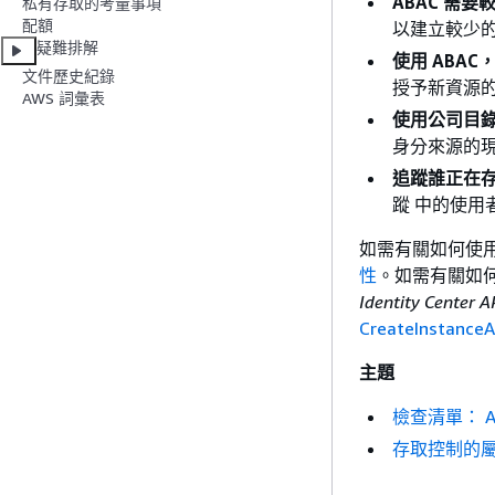
ABAC 需
私有存取的考量事項
配額
以建立較少
疑難排解
使用 ABA
文件歷史紀錄
授予新資源
AWS 詞彙表
使用公司目錄
身分來源的現
追蹤誰正在
蹤 中的使用
如需有關如何使用 IA
性
。如需有關如何使用
Identity Cente
CreateInstanceA
主題
檢查清單： AWS
存取控制的