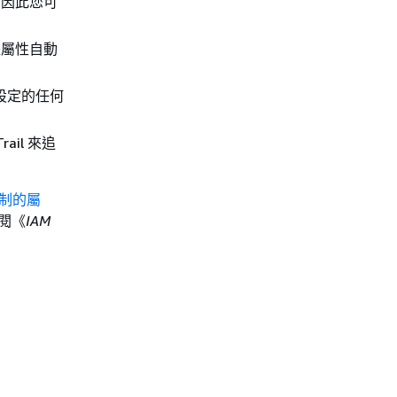
，因此您可
據屬性自動
r 中設定的任何
ail 來追
制的屬
參閱《
IAM