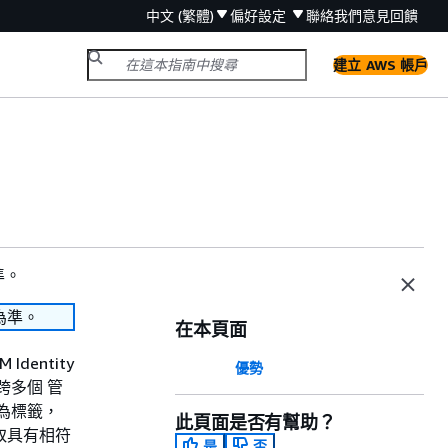
中文 (繁體)
偏好設定
聯絡我們
意見回饋
建立 AWS 帳戶
準。
為準。
在本頁面
entity
優勢
，跨多個 管
做為標籤，
此頁面是否有幫助？
取具有相符
是
否