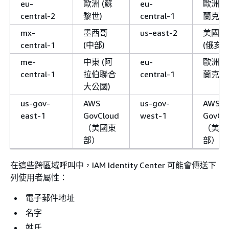
eu-
歐洲 (蘇
eu-
歐洲 (
central-2
黎世)
central-1
蘭克福
mx-
墨西哥
us-east-2
美國東
central-1
(中部)
(俄亥俄
me-
中東 (阿
eu-
歐洲 (
central-1
拉伯聯合
central-1
蘭克福
大公國)
us-gov-
AWS
us-gov-
AWS
east-1
GovCloud
west-1
GovCl
（美國東
（美國
部）
部）
在這些跨區域呼叫中，IAM Identity Center 可能會傳送下
列使用者屬性：
電子郵件地址
名字
姓氏