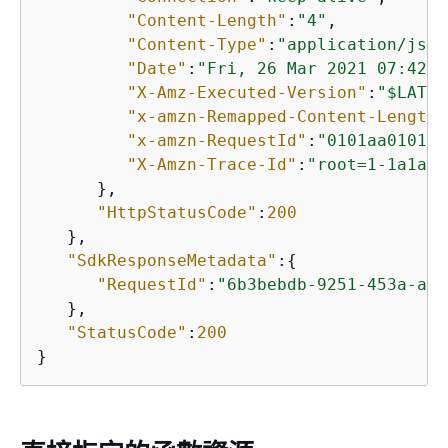
"Content-Length"
:
"4"
,

"Content-Type"
:
"application/json
"Date"
:
"Fri, 26 Mar 2021 07:42:0
"X-Amz-Executed-Version"
:
"$LATES
"x-amzn-Remapped-Content-Length"
"x-amzn-RequestId"
:
"0101aa0101-1
"X-Amzn-Trace-Id"
:
"root=1-1a1a00
      },

"HttpStatusCode"
:
200
   },

"SdkResponseMetadata"
:
{
"RequestId"
:
"6b3bebdb-9251-453a-ae4
   },

"StatusCode"
:
200
}