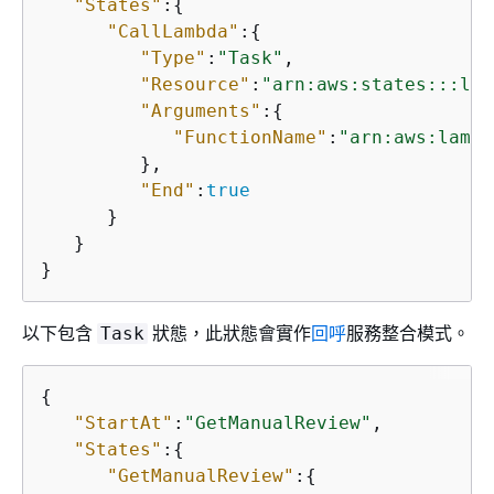
"States"
:
{
"CallLambda"
:
{
"Type"
:
"Task"
,

"Resource"
:
"arn:aws:states:::lam
"Arguments"
:
{
"FunctionName"
:
"arn:aws:lambd
         },

"End"
:
true
      }

   }

}
以下包含
狀態，此狀態會實作
回呼
服務整合模式。
Task
{
"StartAt"
:
"GetManualReview"
,

"States"
:
{
"GetManualReview"
:
{