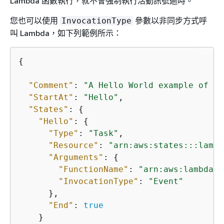
Lambda 函數執行，就不會強制執行活動訊號逾時。
您也可以使用
參數以非同步方式呼
InvocationType
叫 Lambda，如下列範例所示：
{
"Comment"
: 
"A Hello World example of th
"StartAt"
: 
"Hello"
,

"States"
: 
{
"Hello"
: 
{
"Type"
: 
"Task"
,

"Resource"
: 
"arn:aws:states:::lambd
"Arguments"
: 
{
"FunctionName"
: 
"arn:aws:lambda:
r
"InvocationType"
: 
"Event"
      },

"End"
: 
true
    }
