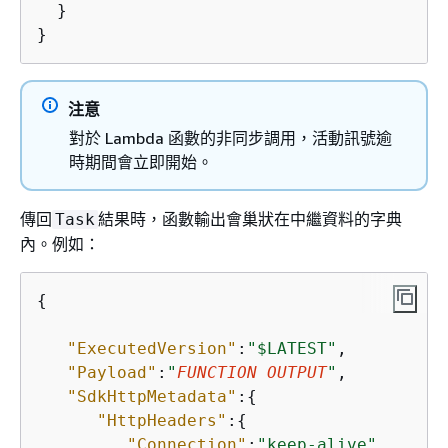
  }

注意
對於 Lambda 函數的非同步調用，活動訊號逾
時期間會立即開始。
傳回
結果時，函數輸出會巢狀在中繼資料的字典
Task
內。例如：
{
"ExecutedVersion"
:
"$LATEST"
,

"Payload"
:
"
FUNCTION OUTPUT
"
,

"SdkHttpMetadata"
:
{
"HttpHeaders"
:
{
"Connection"
:
"keep-alive"
,
