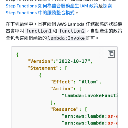
Step Functions 如何為整合服務產生 IAM 政策
及
探索
Step Functions 中的服務整合模式
。
在下列範例中，具有兩個 AWS Lambda 任務狀態的狀態機
器會呼叫
和
，自動產生的政策
function1
function2
會包含這兩個函數的
許可。
lambda:Invoke
{
"Version"
:
"2012-10-17"
,

"Statement"
: [

{
"Effect"
: 
"Allow"
,

"Action"
: [

"lambda:InvokeFunction"
            ],

"Resource"
: [

"arn:aws:lambda:
us-east
"arn:aws:lambda:
us-east