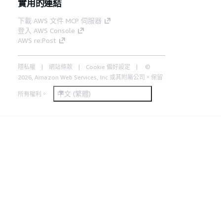
實用的連結
下載 AWS 文件 MCP 伺服器
登入 AWS Console
AWS re:Post
隱私權
網站條款
Cookie 偏好設定
©
2026, Amazon Web Services, Inc.或其附屬公司。保留
中文 (繁體)
所有權利。