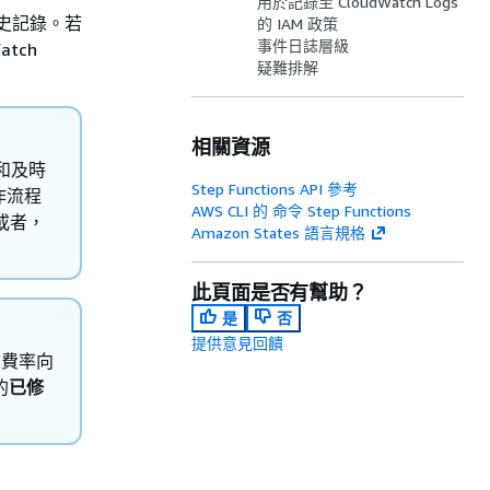
用於記錄至 CloudWatch Logs
歷史記錄。若
的 IAM 政策
事件日誌層級
tch
疑難排解
相關資源
性和及時
Step Functions API 參考
作流程
AWS CLI 的 命令 Step Functions
。或者，
Amazon States 語言規格
此頁面是否有幫助？
是
否
提供意見回饋
誌費率向
的
已修