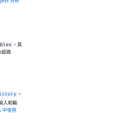
ights 分析
，其
bles
免超過
。
istory
輸入和輸
ons 中使用