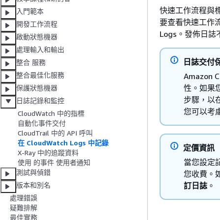
快速工作流程與標準
入門範本
要查看快速工作流程
開發工作流程
Logs。發佈日
啟動狀態機器
處理輸入和輸出
日誌交付
整合 服務
整合最佳化服務
Amazon
性。如果
保護狀態機器
步驟，以在
日誌記錄和監控
您可以考
CloudWatch 中的指標
自動化事件交付
CloudTrail 中的 API 呼叫
在 CloudWatch Logs 中記錄
定價資訊
X-Ray 中的追蹤資料
當您設定
使用 的事件 使用者通知
測試與偵錯
您收費。如
訂
日誌
。
版本和別名
處理錯誤
疑難排解
最佳實務