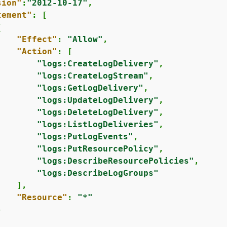
sion"
:
"2012-10-17"
,

tement"
: [

{
"Effect"
: 
"Allow"
,

"Action"
: [

"logs:CreateLogDelivery"
,

"logs:CreateLogStream"
,

"logs:GetLogDelivery"
,

"logs:UpdateLogDelivery"
,

"logs:DeleteLogDelivery"
,

"logs:ListLogDeliveries"
,

"logs:PutLogEvents"
,

"logs:PutResourcePolicy"
,

"logs:DescribeResourcePolicies"
,

"logs:DescribeLogGroups"
   ],

"Resource"
: 
"*"

