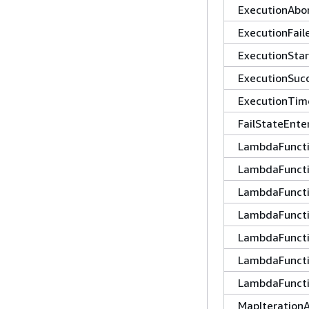
ExecutionAbo
ExecutionFail
ExecutionSta
ExecutionSuc
ExecutionTi
FailStateEnte
LambdaFuncti
LambdaFunct
LambdaFuncti
LambdaFuncti
LambdaFuncti
LambdaFunct
LambdaFunct
MapIteration