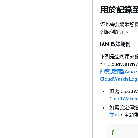
用於記錄至 C
您也需要將狀態機器
列範例所示。
IAM 政策範例
下列是您可用來
*
。CloudWatch 
的資源類型Amazon 
CloudWatch Log
如需 Clou
CloudWat
如需設定傳送日
許可
，主題
{