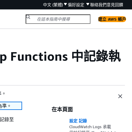
中文 (繁體)
偏好設定
聯絡我們
意見回饋
建立 AWS 帳戶
ep Functions 中記錄執
準。
為準。
在本頁面
定記錄至
設定 記錄
CloudWatch Logs 承載