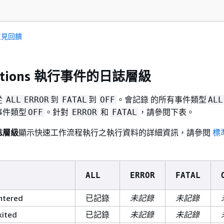
意見回饋
unctions 執行事件的日誌層級
從
到
到
。會記錄 的所有事件類型
ALL
ERROR
FATAL
OFF
ALL
事件類型
。針對
和
，請參閱下表。
OFF
ERROR
FATAL
誌層級
顯示快速工作流程執行之執行資料的詳細資訊，請參閱
標
ALL
ERROR
FATAL
ntered
已記錄
未記錄
未記錄
xited
已記錄
未記錄
未記錄