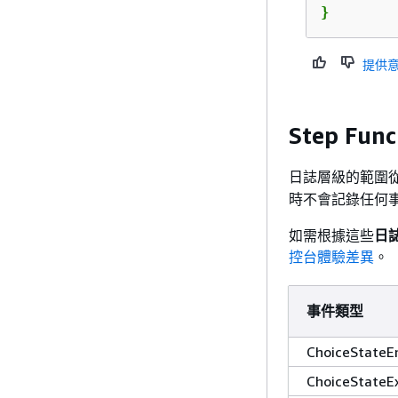
}
提供
Step F
日誌層級的範圍
時不會記錄任何
如需根據這些
日
控台體驗差異
。
事件類型
ChoiceStateE
ChoiceStateE