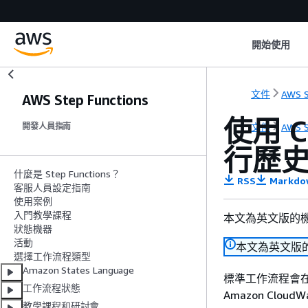
開始使用
文件
AWS S
AWS Step Functions
使用 Cl
文件
AWS S
開發人員指南
行歷
什麼是 Step Functions？
RSS
Markdo
客服人員設定指南
使用案例
入門教學課程
本文為英文版的
狀態機器
活動
本文為英文版
選擇工作流程類型
Amazon States Language
標準工作流程會在 
工作流程狀態
Amazon CloudW
教學課程和研討會