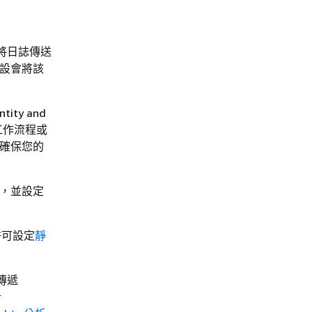
將日誌傳送
，預設會將該
ity and
標準工作流程或
需要確保您的
連結，並設定
許可設定
靜
傳遞
析