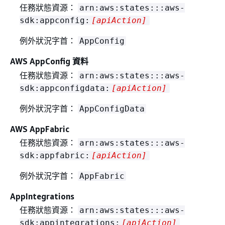
任務狀態資源：
arn:aws:states:::aws-
sdk:appconfig:
[apiAction]
例外狀況字首：
AppConfig
AWS AppConfig 資料
任務狀態資源：
arn:aws:states:::aws-
sdk:appconfigdata:
[apiAction]
例外狀況字首：
AppConfigData
AWS AppFabric
任務狀態資源：
arn:aws:states:::aws-
sdk:appfabric:
[apiAction]
例外狀況字首：
AppFabric
AppIntegrations
任務狀態資源：
arn:aws:states:::aws-
sdk:appintegrations:
[apiAction]