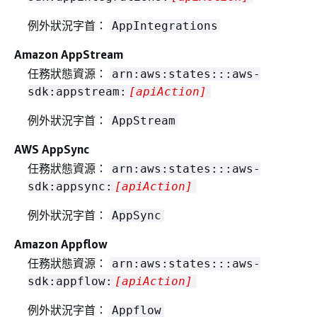
例外狀況字首：
AppIntegrations
Amazon AppStream
任務狀態資源：
arn:aws:states:::aws-
sdk:appstream:
[apiAction]
例外狀況字首：
AppStream
AWS AppSync
任務狀態資源：
arn:aws:states:::aws-
sdk:appsync:
[apiAction]
例外狀況字首：
AppSync
Amazon Appflow
任務狀態資源：
arn:aws:states:::aws-
sdk:appflow:
[apiAction]
例外狀況字首：
Appflow