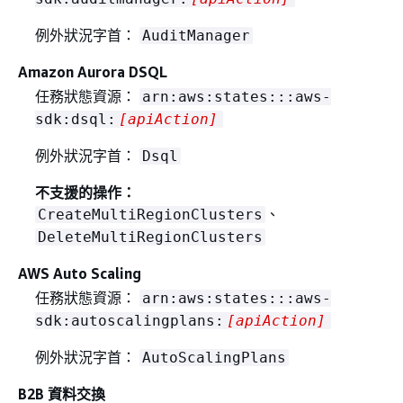
例外狀況字首：
AuditManager
Amazon Aurora DSQL
任務狀態資源：
arn:aws:states:::aws-
sdk:dsql:
[apiAction]
例外狀況字首：
Dsql
不支援的操作：
、
CreateMultiRegionClusters
DeleteMultiRegionClusters
AWS Auto Scaling
任務狀態資源：
arn:aws:states:::aws-
sdk:autoscalingplans:
[apiAction]
例外狀況字首：
AutoScalingPlans
B2B 資料交換