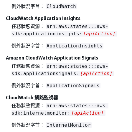
例外狀況字首：
CloudWatch
CloudWatch Application Insights
任務狀態資源：
arn:aws:states:::aws-
sdk:applicationinsights:
[apiAction]
例外狀況字首：
ApplicationInsights
Amazon CloudWatch Application Signals
任務狀態資源：
arn:aws:states:::aws-
sdk:applicationsignals:
[apiAction]
例外狀況字首：
ApplicationSignals
CloudWatch 網路監視器
任務狀態資源：
arn:aws:states:::aws-
sdk:internetmonitor:
[apiAction]
例外狀況字首：
InternetMonitor