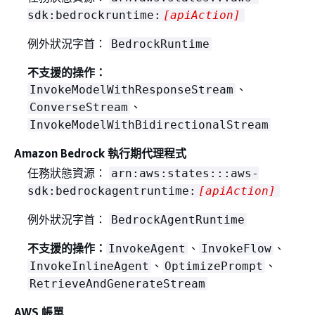
sdk:bedrockruntime:
[apiAction]
例外狀況字首：
BedrockRuntime
不支援的操作：
、
InvokeModelWithResponseStream
、
ConverseStream
InvokeModelWithBidirectionalStream
Amazon Bedrock 執行期代理程式
任務狀態資源：
arn:aws:states:::aws-
sdk:bedrockagentruntime:
[apiAction]
例外狀況字首：
BedrockAgentRuntime
不支援的操作：
、
、
InvokeAgent
InvokeFlow
、
、
InvokeInlineAgent
OptimizePrompt
RetrieveAndGenerateStream
AWS 帳單