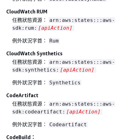
CloudWatch RUM
任務狀態資源：
arn:aws:states:::aws-
sdk:rum:
[apiAction]
例外狀況字首：
Rum
CloudWatch Synthetics
任務狀態資源：
arn:aws:states:::aws-
sdk:synthetics:
[apiAction]
例外狀況字首：
Synthetics
CodeArtifact
任務狀態資源：
arn:aws:states:::aws-
sdk:codeartifact:
[apiAction]
例外狀況字首：
Codeartifact
CodeBuild：