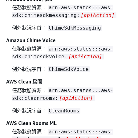
任務狀態資源：
arn:aws:states:::aws-
sdk:chimesdkmessaging:
[apiAction]
例外狀況字首：
ChimeSdkMessaging
Amazon Chime Voice
任務狀態資源：
arn:aws:states:::aws-
sdk:chimesdkvoice:
[apiAction]
例外狀況字首：
ChimeSdkVoice
AWS Clean 房間
任務狀態資源：
arn:aws:states:::aws-
sdk:cleanrooms:
[apiAction]
例外狀況字首：
CleanRooms
AWS Clean Rooms ML
任務狀態資源：
arn:aws:states:::aws-