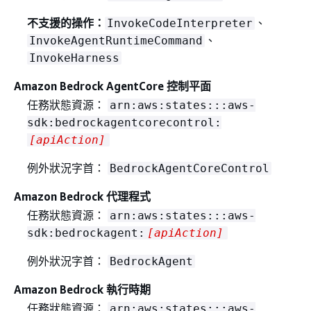
不支援的操作：
、
InvokeCodeInterpreter
、
InvokeAgentRuntimeCommand
InvokeHarness
Amazon Bedrock AgentCore 控制平面
任務狀態資源：
arn:aws:states:::aws-
sdk:bedrockagentcorecontrol:
[apiAction]
例外狀況字首：
BedrockAgentCoreControl
Amazon Bedrock 代理程式
任務狀態資源：
arn:aws:states:::aws-
sdk:bedrockagent:
[apiAction]
例外狀況字首：
BedrockAgent
Amazon Bedrock 執行時期
任務狀態資源：
arn:aws:states:::aws-