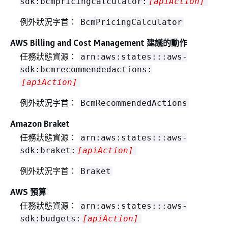
sdk:bcmpricingcalculator:
[apiAction]
例外狀況字首：
BcmPricingCalculator
AWS Billing and Cost Management 建議的動作
任務狀態資源：
arn:aws:states:::aws-
sdk:bcmrecommendedactions:
[apiAction]
例外狀況字首：
BcmRecommendedActions
Amazon Braket
任務狀態資源：
arn:aws:states:::aws-
sdk:braket:
[apiAction]
例外狀況字首：
Braket
AWS 預算
任務狀態資源：
arn:aws:states:::aws-
sdk:budgets:
[apiAction]