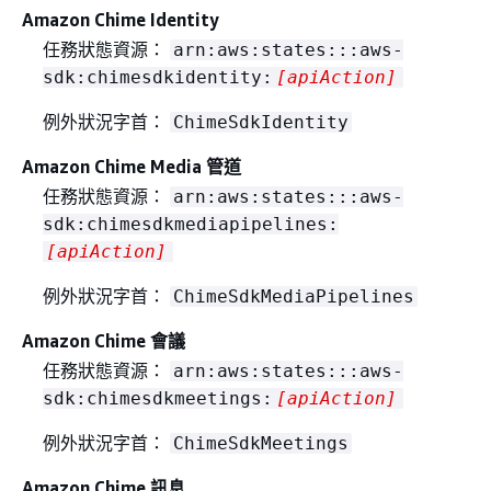
Amazon Chime Identity
任務狀態資源：
arn:aws:states:::aws-
sdk:chimesdkidentity:
[apiAction]
例外狀況字首：
ChimeSdkIdentity
Amazon Chime Media 管道
任務狀態資源：
arn:aws:states:::aws-
sdk:chimesdkmediapipelines:
[apiAction]
例外狀況字首：
ChimeSdkMediaPipelines
Amazon Chime 會議
任務狀態資源：
arn:aws:states:::aws-
sdk:chimesdkmeetings:
[apiAction]
例外狀況字首：
ChimeSdkMeetings
Amazon Chime 訊息