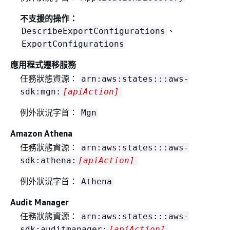
不支援的操作：
、
DescribeExportConfigurations
ExportConfigurations
應用程式遷移服務
任務狀態資源：
arn:aws:states:::aws-
sdk:mgn:
[apiAction]
例外狀況字首：
Mgn
Amazon Athena
任務狀態資源：
arn:aws:states:::aws-
sdk:athena:
[apiAction]
例外狀況字首：
Athena
Audit Manager
任務狀態資源：
arn:aws:states:::aws-
sdk:auditmanager:
[apiAction]