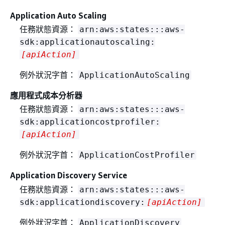
Application Auto Scaling
任務狀態資源：
arn:aws:states:::aws-
sdk:applicationautoscaling:
[apiAction]
例外狀況字首：
ApplicationAutoScaling
應用程式成本分析器
任務狀態資源：
arn:aws:states:::aws-
sdk:applicationcostprofiler:
[apiAction]
例外狀況字首：
ApplicationCostProfiler
Application Discovery Service
任務狀態資源：
arn:aws:states:::aws-
sdk:applicationdiscovery:
[apiAction]
例外狀況字首：
ApplicationDiscovery