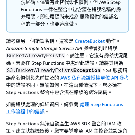
況尾碼。儘管有此替代命名慣例，但 AWS Step
Functions 一律在整合中包含潛在錯誤名稱的
例
外
尾碼。即使尾碼尚未成為 服務提供的錯誤名
稱的一部分，也要這麼做。
請考慮另一個錯誤名稱，這次是
CreateBucket
動作。
Amazon Simple Storage Service API 參考
會列出錯誤
。請注意，它沒有
例外
狀況尾
BucketAlreadyExists
碼。若要在 Step Functions 中處理此錯誤，請將其稱為
。S3 服務錯
S3.BucketAlreadyExists
Exception
誤命名慣例與先前提及的
AWS 私有憑證授權單位 API 參考
中的錯誤不同。無論如何，在這兩種情況下，您必須在
Step Functions 整合中包含潛在錯誤的
例外
尾碼。
如需錯誤處理的詳細資訊，請參閱
處理 Step Functions
工作流程中的錯誤
。
Step Functions 無法自動產生 AWS SDK 整合的 IAM 政
策。建立狀態機器後，您需要導覽至 IAM 主控台並設定角