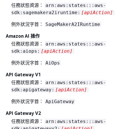
任務狀態資源：
arn:aws:states:::aws-
sdk:sagemakera2iruntime:
[apiAction]
例外狀況字首：
SageMakerA2IRuntime
Amazon AI 操作
任務狀態資源：
arn:aws:states:::aws-
sdk:aiops:
[apiAction]
例外狀況字首：
AiOps
API Gateway V1
任務狀態資源：
arn:aws:states:::aws-
sdk:apigateway:
[apiAction]
例外狀況字首：
ApiGateway
API Gateway V2
任務狀態資源：
arn:aws:states:::aws-
sdk:apigatewayv2:
[apiAction]