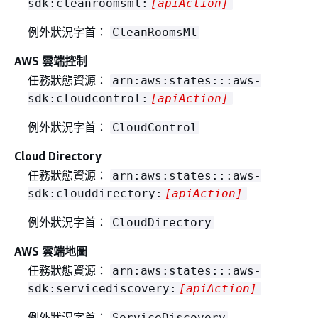
sdk:cleanroomsml:
[apiAction]
例外狀況字首：
CleanRoomsMl
AWS 雲端控制
任務狀態資源：
arn:aws:states:::aws-
sdk:cloudcontrol:
[apiAction]
例外狀況字首：
CloudControl
Cloud Directory
任務狀態資源：
arn:aws:states:::aws-
sdk:clouddirectory:
[apiAction]
例外狀況字首：
CloudDirectory
AWS 雲端地圖
任務狀態資源：
arn:aws:states:::aws-
sdk:servicediscovery:
[apiAction]
例外狀況字首：
ServiceDiscovery