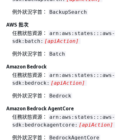
例外狀況字首：
BackupSearch
AWS 批次
任務狀態資源：
arn:aws:states:::aws-
sdk:batch:
[apiAction]
例外狀況字首：
Batch
Amazon Bedrock
任務狀態資源：
arn:aws:states:::aws-
sdk:bedrock:
[apiAction]
例外狀況字首：
Bedrock
Amazon Bedrock AgentCore
任務狀態資源：
arn:aws:states:::aws-
sdk:bedrockagentcore:
[apiAction]
例外狀況字首：
BedrockAgentCore