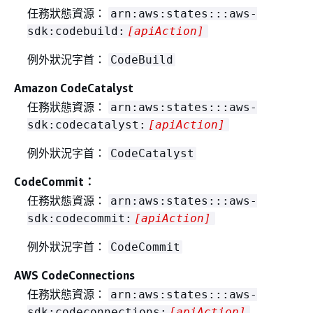
任務狀態資源：
arn:aws:states:::aws-
sdk:codebuild:
[apiAction]
例外狀況字首：
CodeBuild
Amazon CodeCatalyst
任務狀態資源：
arn:aws:states:::aws-
sdk:codecatalyst:
[apiAction]
例外狀況字首：
CodeCatalyst
CodeCommit：
任務狀態資源：
arn:aws:states:::aws-
sdk:codecommit:
[apiAction]
例外狀況字首：
CodeCommit
AWS CodeConnections
任務狀態資源：
arn:aws:states:::aws-
sdk:codeconnections:
[apiAction]