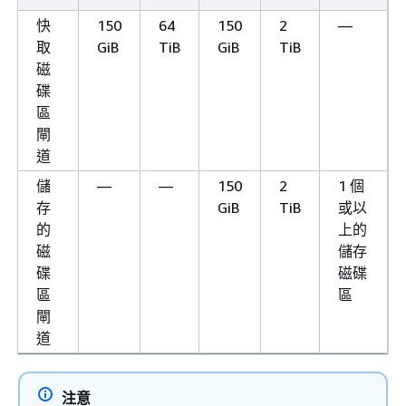
快
150
64
150
2
—
取
GiB
TiB
GiB
TiB
磁
碟
區
閘
道
儲
—
—
150
2
1 個
存
GiB
TiB
或以
的
上的
磁
儲存
碟
磁碟
區
區
閘
道
注意