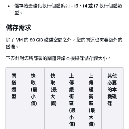
儲存體最佳化執行個體系列 –
i3、i4 或 i7
執行個體類
型。
儲存需求
除了 VM 的 80 GiB 磁碟空間之外，您的閘道也需要額外的
磁碟。
下表針對您所部署的閘道建議本機磁碟儲存體大小。
閘
快
快
上
上
其他
道
取
取
傳
傳
必要
類
(最
(最
緩
緩
的本
型
小
大
衝
衝
機磁
值)
值)
區
區
碟
(最
(最
小
大
值)
值)