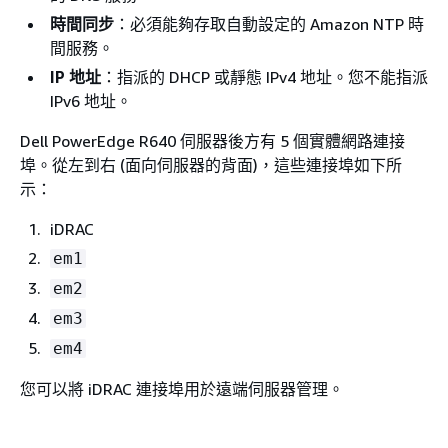
時間同步
：必須能夠存取自動設定的 Amazon NTP 時
間服務。
IP 地址
：指派的 DHCP 或靜態 IPv4 地址。您不能指派
IPv6 地址。
Dell PowerEdge R640 伺服器後方有 5 個實體網路連接
埠。從左到右 (面向伺服器的背面)，這些連接埠如下所
示：
iDRAC
em1
em2
em3
em4
您可以將 iDRAC 連接埠用於遠端伺服器管理。