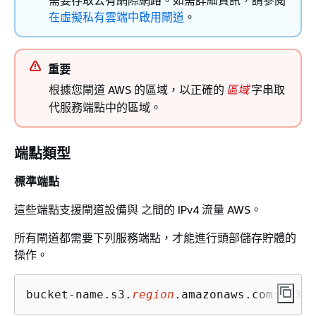
需要存取公有網際網路。如需詳細資訊，請參閱
在虛擬私有雲端中啟用閘道
。
重要
根據您閘道 AWS 的區域，以正確的
字串取
區域
代服務端點中的區域。
端點類型
標準端點
這些端點支援閘道設備與 之間的 IPv4 流量 AWS。
所有閘道都需要下列服務端點，才能進行頭部儲存貯體的
操作。
bucket-name.s3.
region
.amazonaws.com:443