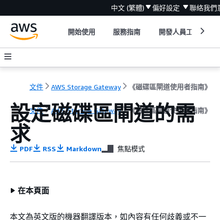
中文 (繁體)
偏好設定
聯絡我們
開始使用
服務指南
開發人員工具
文件
AWS Storage Gateway
《磁碟區閘道使用者指南》
設定磁碟區閘道的需
文件
AWS Storage Gateway
《磁碟區閘道使用者指南》
求
PDF
RSS
Markdown
焦點模式
在本頁面
本文為英文版的機器翻譯版本，如內容有任何歧義或不一