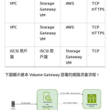
VPC
Storage
AWS
TCP
Gateway
HTTPS
VM
VPC
Storage
AWS
TCP
Gateway
HTTPS
VM
iSCSI 用戶
iSCSI 用
Storage
TCP
端
戶端
Gateway
VM
下圖顯示基本
Volume Gateway
部署的網路流量流程。