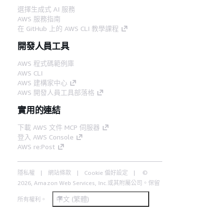
選擇生成式 AI 服務
AWS 服務指南
在 GitHub 上的 AWS CLI 教學課程
開發人員工具
AWS 程式碼範例庫
AWS CLI
AWS 建構家中心
AWS 開發人員工具部落格
實用的連結
下載 AWS 文件 MCP 伺服器
登入 AWS Console
AWS re:Post
隱私權
網站條款
Cookie 偏好設定
©
2026, Amazon Web Services, Inc.或其附屬公司。保留
中文 (繁體)
所有權利。