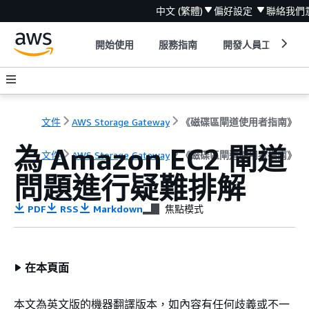
中文 (繁體)
偏好設定
聯絡我們
開始使用
服務指南
開發人員工具
文件
AWS Storage Gateway
《磁碟區閘道使用者指南》
為 Amazon EC2 閘道
文件
AWS Storage Gateway
《磁碟區閘道使用者指南》
問題進行疑難排解
PDF
RSS
Markdown
焦點模式
在本頁面
本文為英文版的機器翻譯版本，如內容有任何歧義或不一