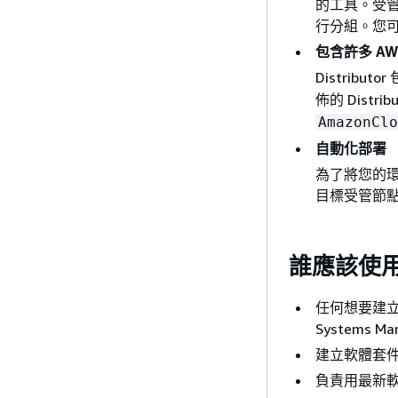
的工具。受管
行分組。您可以
包含許多 A
Distrib
佈的 Distrib
AmazonClo
自動化部署
為了將您的環
目標受管節
誰應該使用Di
任何想要建立
Systems M
建立軟體套
負責用最新軟體