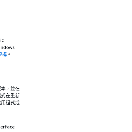
ic
indows
架構
。
版本，並在
程式在重新
應用程式或
erface