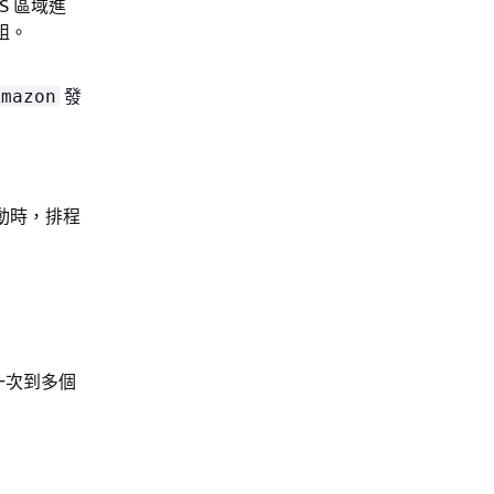
S 區域進
組。
發
Amazon
啟動時，排程
一次到多個