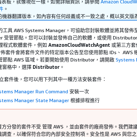
tch 儀表板，就像現在一樣。如需詳細資訊，請參閱
Amazon CloudW
文件
。
的機器翻譯版本，如內容有任何歧義或不一致之處，概以英文版
是 中的工具 AWS Systems Manager，可協助您封裝軟體並將其發佈至
nager 受管節點。您可以封裝並發佈自己的軟體，或使用 Distributo
代理程式軟體套件，例如
AmazonCloudWatchAgent
或第三方套
佈套件會將套件文件的特定版本公告至您使用節點 IDs、 AWS 帳戶
點 AWS 區域。若要開始使用 Distributor，請開啟
Systems
覽窗格中，選擇
Distributor
。
utor 建立套件後，您可以用下列其中一種方法安裝套件：
stems Manager Run Command
安裝一次
stems Manager State Manager
根據排程進行
方分發的套件不受 管理 AWS ，並由套件的廠商發佈。我們建
職調查，以確保符合您的內部安全控制項。安全性是 AWS 與您