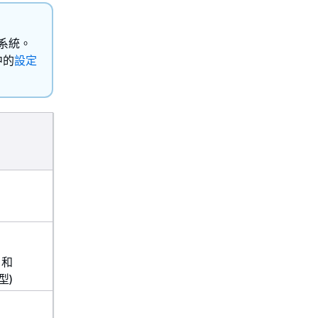
作業系統。
中的
設定
2 和
型)