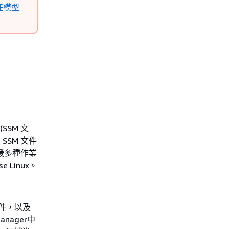
任模型
(SSM 文
 SSM 文件
支援多種作業
se Linux。
得套件，以及
anager中