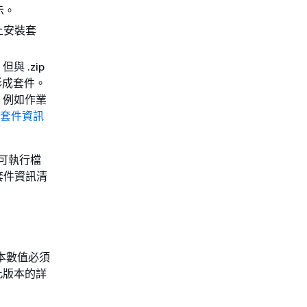
示。
上安裝套
與 .zip
貯體形成套件。
，例如作業
N 套件資訊
軟體可執行檔
套件資訊清
。版本數值必須
定此版本的詳