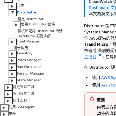
CloudWa
合規
Dashboard 
Distributor
本文為英文版
設定 Distributor
使用 Distributor 套件
Distributor
稽核和記錄 Distributor 活動
Systems Ma
Distributor 疑難排解
佈 AWS提供的
Fleet Manager
Trend Micro
。發
混合啟用
標籤或 識別的受管節
Inventory
主控台
。在導
Patch Manager
Run Command
在 Distrib
Session Manager
使用
AWS Sy
State Manager
使用
AWS Sy
變更管理工具
應用程式工具
重要
操作工具
由第三方賣
使用 SSM Agent
額外的盡
安全