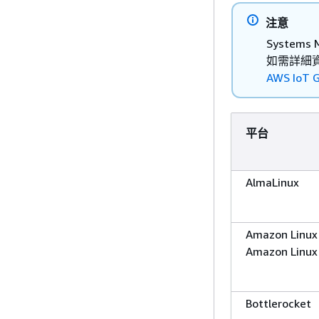
注意
System
如需詳細
AWS IoT
平台
AlmaLinux
Amazon Linux
Amazon Linux
Bottlerocket