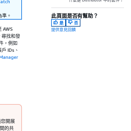
atch
為準。
此頁面是否有幫助？
是
否
 AWS
提供意見回饋
r 尋找和發
件，例如
 IDs、
 Manager
議您開展
之間的共