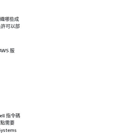
控制組織哪些成
員許可以部
AWS 服
ell 指令碼
節點需要
Systems