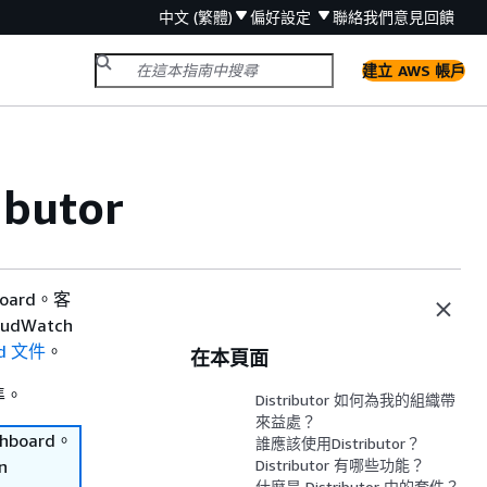
中文 (繁體)
偏好設定
聯絡我們
意見回饋
建立 AWS 帳戶
ibutor
board。客
dWatch
rd 文件
。
在本頁面
準。
Distributor 如何為我的組織帶
來益處？
shboard。
誰應該使用Distributor？
n
Distributor 有哪些功能？
什麼是 Distributor 中的套件？