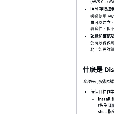
(AWS CLI) 
IAM 存取控
透過使用 AWS 
員可以建立
署套件，但
記錄和稽核
您可以透過與其
務。如需詳
什麼是 Dis
套件
是可安裝型
每個目標作業系
install
(名為
i
shell