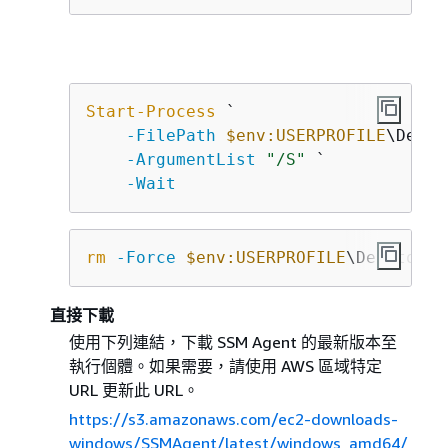
Start-Process
 `

-FilePath
$env:USERPROFILE
\Deskt
-ArgumentList
"/S"
 `

-Wait
rm
-Force
$env:USERPROFILE
\Desktop\S
直接下載
使用下列連結，下載 SSM Agent 的最新版本至
執行個體。如果需要，請使用 AWS 區域特定
URL 更新此 URL。
https://s3.amazonaws.com/ec2-downloads-
windows/SSMAgent/latest/windows_amd64/