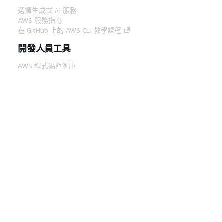
選擇生成式 AI 服務
AWS 服務指南
在 GitHub 上的 AWS CLI 教學課程
開發人員工具
AWS 程式碼範例庫
AWS CLI
AWS 建構家中心
AWS 開發人員工具部落格
實用的連結
下載 AWS 文件 MCP 伺服器
登入 AWS Console
AWS re:Post
隱私權
網站條款
Cookie 偏好設定
©
2026, Amazon Web Services, Inc.或其附屬公司。保留
中文 (繁體)
所有權利。