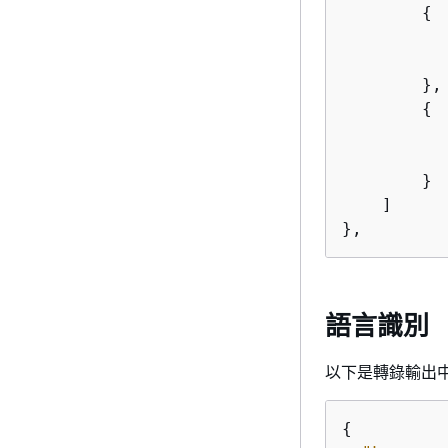
{
        }, 
{
        }

    ]

},
語言識別
以下是轉錄輸出
{