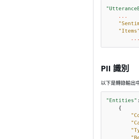
"Utterance
...
"Senti
"Items
..
PII 識別
以下是轉錄輸出中 
"Entities"
{
"C
"C
"T
"B