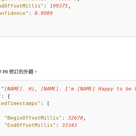
ndOffsetMillis"
: 
199375
,

onfidence"
: 
0.9989
PII 修訂的外觀。
 
"
[NAME]. Hi, [NAME]. I'm [NAME] Happy to be 
"
: 
{
tedTimestamps"
: [

"BeginOffsetMillis"
: 
32670
,

"EndOffsetMillis"
: 
33343

