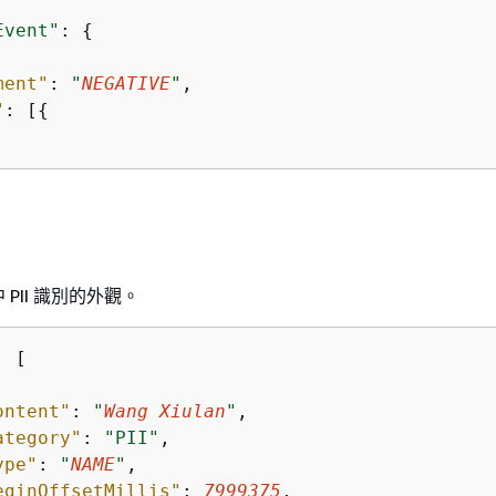
Event"
: 
{
ment"
: 
"
NEGATIVE
"
,

"
: [
{
.
PII 識別的外觀。
: [

ontent"
: 
"
Wang Xiulan
"
,

ategory"
: 
"PII"
,

ype"
: 
"
NAME
"
,

eginOffsetMillis"
: 
7999375
,
