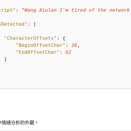
cript"
: 
"
Wang Xiulan I'm tired of the network
sDetected"
: [

"CharacterOffsets"
: 
{
"BeginOffsetChar"
: 
26
,

"EndOffsetChar"
: 
62
 }

中情緒分析的外觀。