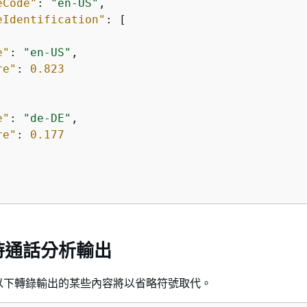
eCode"
: 
"en-US"
,

eIdentification"
: [

e"
: 
"en-US"
,

re"
: 
0.823
e"
: 
"de-DE"
,

re"
: 
0.177
時通話分析輸出
以下轉錄輸出的某些內容將以省略符號取代。