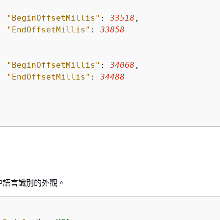
"BeginOffsetMillis"
: 
33518
,

"EndOffsetMillis"
: 
33858


"BeginOffsetMillis"
: 
34068
,

"EndOffsetMillis"
: 
34488
中語言識別的外觀。