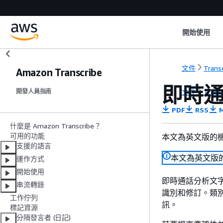
開始使用
文件
Trans
Amazon Transcribe
即時
文件
Trans
開發人員指南
PDF
RSS
M
什麼是 Amazon Transcribe？
可用的功能
本文為英文版的
支援的語言
本文為英文版
運作方式
開始使用
即時通話分析文字
串流轉錄
識別和修訂。類
工作佇列
訊。
標記資源
分隔發言者 (日記)