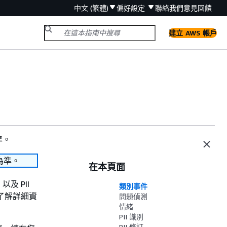
中文 (繁體)
偏好設定
聯絡我們
意見回饋
建立 AWS 帳戶
準。
為準。
在本頁面
 PII
類別事件
了解詳細資
問題偵測
情緒
PII 識別
PII 修訂